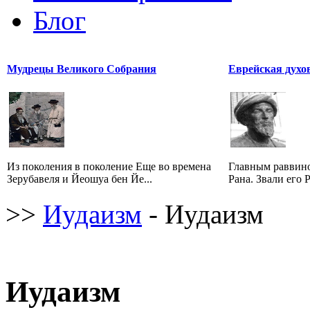
Блог
Мудрецы Великого Собрания
Еврейская духо
Из поколения в поколение Еще во времена
Главным раввино
Зерубавеля и Йеошуа бен Йе...
Рана. Звали его 
>>
Иудаизм
- Иудаизм
Иудаизм