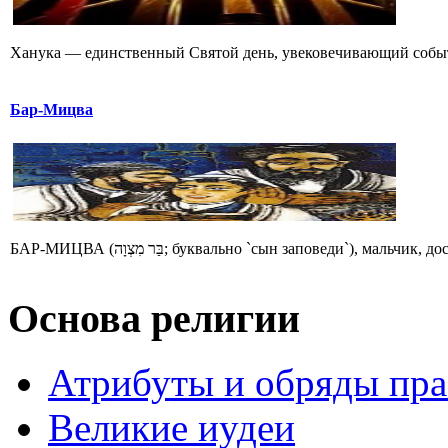
Ханука — единственный Святой день, увековечивающий событие
Бар-Мицва
БАР-МИЦВА (בַּר מִצְוָה; буквально `сын заповеди`), 
Основа религии
Атрибуты и обряды пр
Великие иудеи