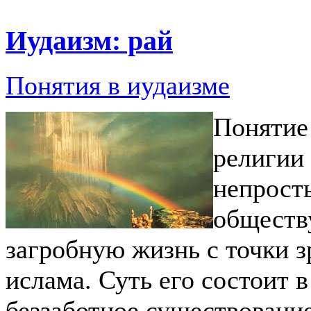
Иудаизм: рай
Понятия в иудаизме
Понятие
религии 
непрост
обществу
загробную жизнь с точки з
ислама. Суть его состоит в 
беззаботное существовани