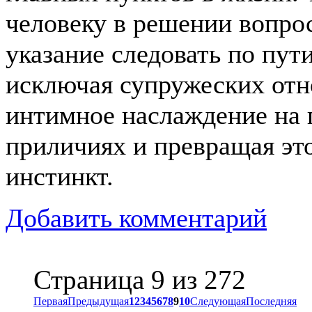
человеку в решении вопрос
указание следовать по пут
исключая супружеских отн
интимное наслаждение на 
приличиях и превращая эт
инстинкт.
Добавить комментарий
Страница 9 из 272
Первая
Предыдущая
1
2
3
4
5
6
7
8
9
10
Следующая
Последняя