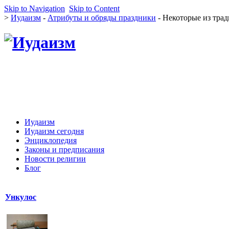
Skip to Navigation
Skip to Content
>
Иудаизм
-
Атрибуты и обряды праздники
- Некоторые из трад
Иудаизм
Иудаизм сегодня
Энциклопедия
Законы и предписания
Новости религии
Блог
Ункулос