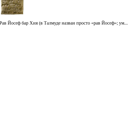
Рав Йосеф бар Хия (в Талмуде назван просто «рав Йосеф»; ум...