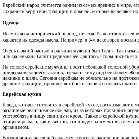
Е
врейский народ считается одним из самых древних в мире, е
г
сохранить веру, свои традиции и обычаи, которые выделяют и
Одежда
Несмотря на исторический период, нелегко было отличить еврея
характер их одежда имела. Например, в 3-м веке евреи носили
Очень важной частью в одеянии мужчин был Талит. Так называ
или маленький Талит предназначен для того, чтобы носить его 
На голове еврейские мужчины носят небольшой головной убор
придерживающиеся законов, одевают кипу под бейсболку. Женщ
накидки и шали. Сегодня еврейкам не обязательно на протяжени
древние традиции, продолжают брить головы и носить платки.
Еврейская кухня
Блюда, которые готовятся в еврейской кухне, рассказывают о м
различные религиозные обычаи, из-за которых появились огра
употреблять в пищу свинину и кровь. Также в еврейской кухн
птицы и рыба, а, как известно, эти продукты имеют высокую п
организмом.
В кулинарии евреев наблюдается строгое ограничение пряностей