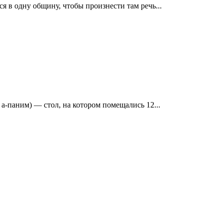
 в одну общину, чтобы произнести там речь...
р. שולחן לחם הפנים‎, шульхан лехем а-паним) — стол, на котором помещались 12...