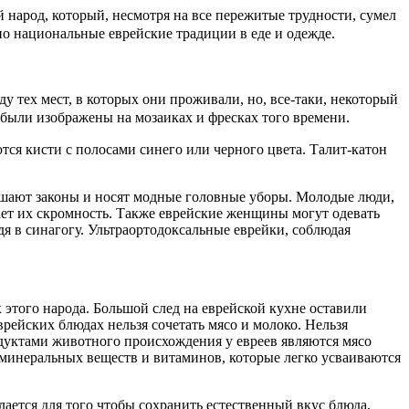
й народ, который, несмотря на все пережитые трудности, сумел
но национальные еврейские традиции в еде и одежде.
у тех мест, в которых они проживали, но, все-таки, некоторый
 были изображены на мозаиках и фресках того времени.
ся кисти с полосами синего или черного цвета. Талит-катон
ушают законы и носят модные головные уборы. Молодые люди,
ет их скромность. Также еврейские женщины могут одевать
дя в синагогу. Ультраортодоксальные еврейки, соблюдая
х этого народа. Большой след на еврейской кухне оставили
рейских блюдах нельзя сочетать мясо и молоко. Нельзя
дуктами животного происхождения у евреев являются мясо
 минеральных веществ и витаминов, которые легко усваиваются
лается для того чтобы сохранить естественный вкус блюда.