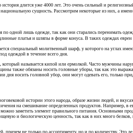
о история длится уже 4000 лет. Это очень сильный и религиозны
х национальную сущность. Рассмотрим некоторые из них, а имен
 по одной лишь одежде, так как они старались перенимать одежд
 длинные платья и шляпы в форме конуса. В таких одеждах евреи
ется специальный молитвенный шарф, у которого на углах имеют
под одеждой в течение всего дня.
, который называется кипой или ермолкой. Часто мужчины нар
ины также обязаны носить головные уборы, так как это выража
и дня носить головной убор, они могут одевать его, только при
ноговековой истории этого народа, образе жизни людей, и вкуса
ничения на смешивание определенных продуктов. Например, в ев
е можно заметить элемент правильного питания. Основными про
ищевую и биологическую ценность, так как в них много белков,
, причем не только по ассортименту, но и по количеству. Это де