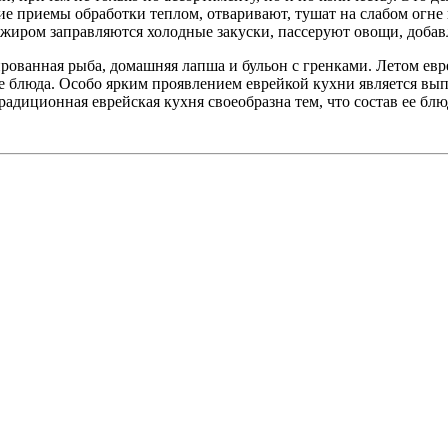
ие приемы обработки теплом, отваривают, тушат на слабом огне
 жиром заправляются холодные закуски, пассеруют овощи, добав
ованная рыба, домашняя лапша и бульон с гренками. Летом ев
 блюда. Особо ярким проявлением еврейкой кухни является выпе
адиционная еврейская кухня своеобразна тем, что состав ее блю