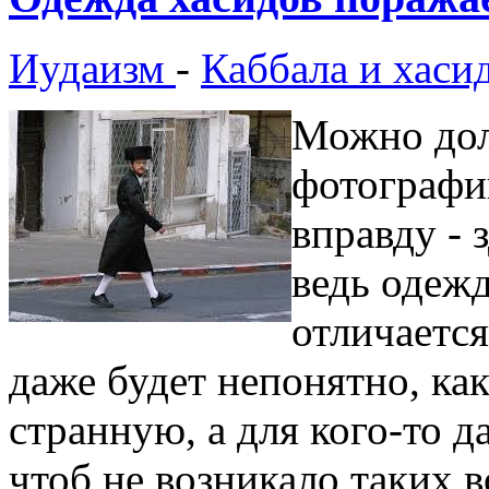
Иудаизм
-
Каббала и хаси
Можно дол
фотографи
вправду - 
ведь одежд
отличается
даже будет непонятно, ка
странную, а для кого-то 
чтоб не возникало таких 