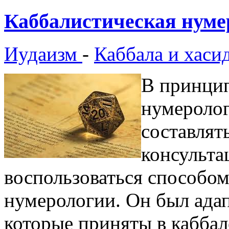
Каббалистическая нуме
Иудаизм
-
Каббала и хаси
В принцип
нумеролог
составлят
консульта
воспользоваться способом
нумерологии. Он был адап
которые приняты в каббал