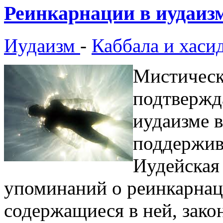
Реинкарнации в иудаиз
Иудаизм
-
Каббала и хаси
Мистическ
подтвержд
иудаизме в
поддержив
Иудейская
упоминаний о реинкарнаци
содержащиеся в ней, зако