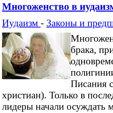
Многоженство в иудаиз
Иудаизм
-
Законы и предп
Многоженс
брака, пр
одновреме
полигинии
Писания с
христиан). Только в посл
лидеры начали осуждать 