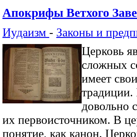
Апокрифы Ветхого Заве
Иудаизм
-
Законы и предп
Церковь яв
сложных с
имеет свои
традиции.
довольно 
их первоисточником. В це
понятие, как канон. Церк