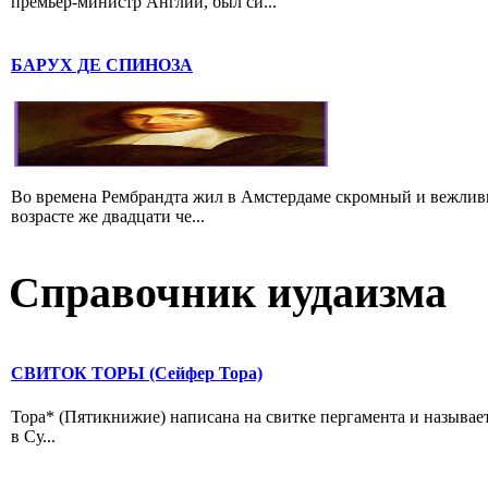
премьер-министр Англии, был си...
БАРУХ ДЕ СПИНОЗА
Во времена Рембрандта жил в Амстердаме скромный и вежлив
возрасте же двадцати че...
Справочник иудаизма
СВИТОК ТОРЫ (Сейфер Тора)
Тора* (Пятикнижие) написана на свитке пергамента и называе
в Су...