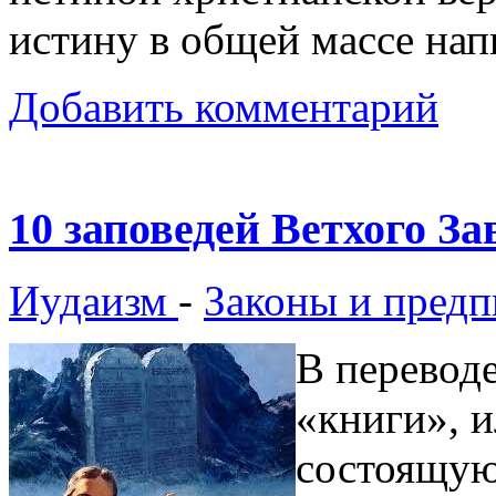
истину в общей массе нап
Добавить комментарий
10 заповедей Ветхого За
Иудаизм
-
Законы и предп
В переводе
«книги», 
состоящую