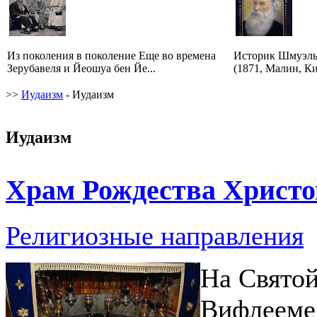
Из поколения в поколение Еще во времена
Историк Шмуэль
Зерубавеля и Йеошуа бен Йе...
(1871, Малин, Ки
>>
Иудаизм
- Иудаизм
Иудаизм
Храм Рождества Христо
Религиозные направления
На Святой
Вифлееме