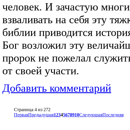
человек. И зачастую мног
взваливать на себя эту тя
библии приводится истори
Бог возложил эту велича
пророк не пожелал служит
от своей участи.
Добавить комментарий
Страница 4 из 272
Первая
Предыдущая
1
2
3
4
5
6
7
8
9
10
Следующая
Последняя