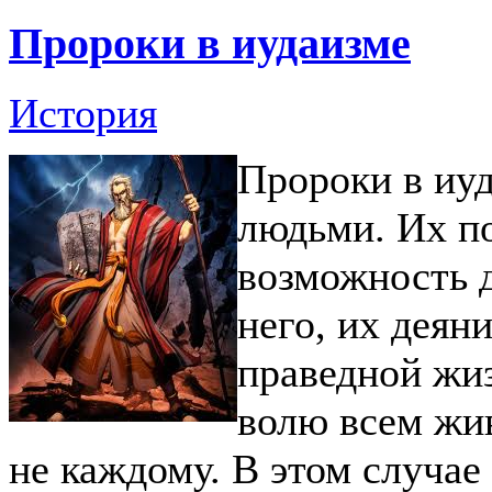
Пророки в иудаизме
История
Пророки в иу
людьми. Их п
возможность 
него, их деян
праведной жиз
волю всем жи
не каждому. В этом случае 