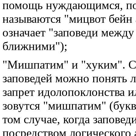
помощь нуждающимся, по
называются "мицвот бейн 
означает "заповеди между
ближними");
"Мишпатим" и "хуким". С
заповедей можно понять л
запрет идолопоклонства и
зовутся "мишпатим" (буква
том случае, когда запове
посредством логического 