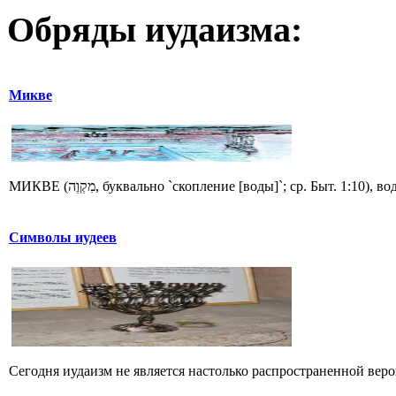
Обряды иудаизма:
Микве
МИКВЕ (מִקְוֶה, буквально `скопление [воды]`; ср. Быт. 1
Символы иудеев
Сегодня иудаизм не является настолько распространенной верой