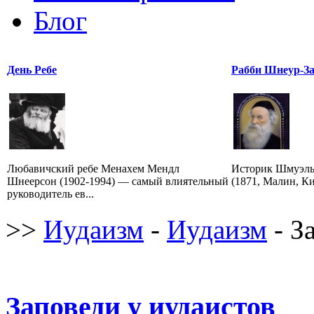
Блог
День Ребе
Рабби Шнеур-За
Любавичский ребе Менахем Мендл
Историк Шмуэль
Шнеерсон (1902-1994) — самый влиятельный
(1871, Малин, Ки
руководитель ев...
>>
Иудаизм
-
Иудаизм
- З
Заповеди у иудаистов