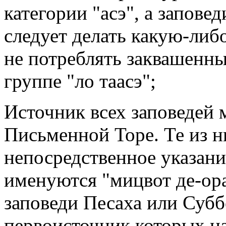
категории "асэ", а заповед
следует делать какую-либ
не потреблять заквашенны
группе "ло таасэ";
Источник всех заповедей 
Письменной Торе. Те из н
непосредственное указани
именуются "мицвот де-ора
заповеди Песаха или Субб
первоисточник которых на