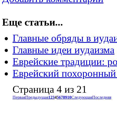
Еще статьи...
Главные обряды в иуда
Главные идеи иудаизма
Еврейские традиции: р
Еврейский похоронный
Страница 4 из 21
Первая
Предыдущая
1
2
3
4
5
6
7
8
9
10
Следующая
Последняя