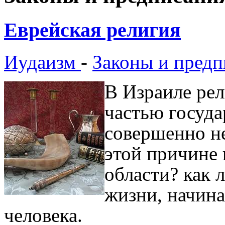
Еврейская религия
Иудаизм
-
Законы и предп
В Израиле рел
частью госуда
совершенно не
этой причине 
области? как 
жизни, начина
человека.