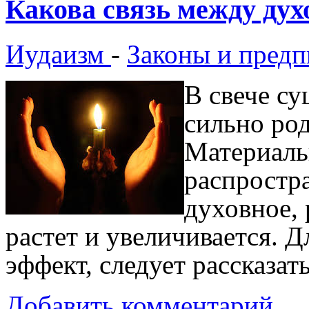
Какова связь между дух
Иудаизм
-
Законы и предп
В свече су
сильно род
Материаль
распростра
духовное, 
растет и увеличивается. Д
эффект, следует рассказат
Добавить комментарий