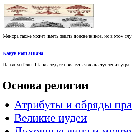
Менора также может иметь девять подсвечников, но в этом случ
Канун Рош аШана
На канун Рош аШана следует проснуться до наступления утра, 
Основа религии
Атрибуты и обряды пр
Великие иудеи
Духовные лица и мудр