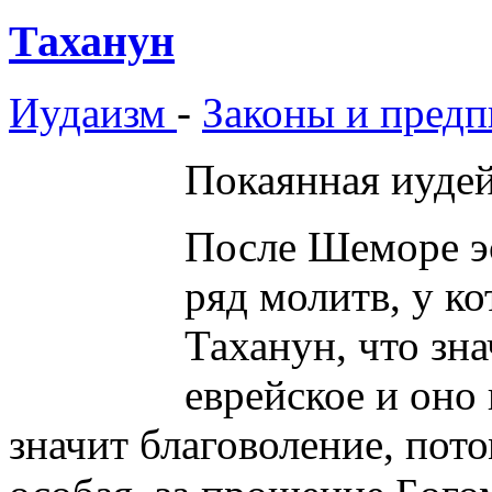
Таханун
Иудаизм
-
Законы и предп
Покаянная иудей
После Шеморе эс
ряд молитв, у к
Таханун, что зн
еврейское и оно 
значит благоволение, пот