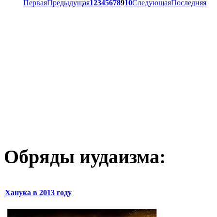
Первая
Предыдущая
1
2
3
4
5
6
7
8
9
10
Следующая
Последняя
Обряды иудаизма:
Ханука в 2013 году