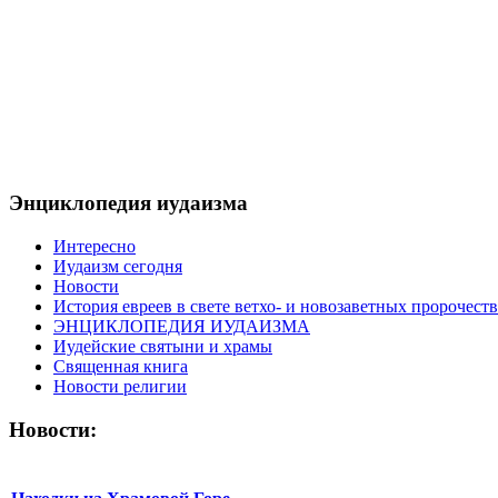
Энциклопедия иудаизма
Интересно
Иудаизм сегодня
Новости
История евреев в свете ветхо- и новозаветных пророчеств
ЭНЦИКЛОПЕДИЯ ИУДАИЗМА
Иудейские святыни и храмы
Священная книга
Новости религии
Новости: