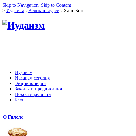
Skip to Navigation
Skip to Content
>
Иудаизм
-
Великие иудеи
- Ханс Бете
Иудаизм
Иудаизм сегодня
Энциклопедия
Законы и предписания
Новости религии
Блог
О Гилеле