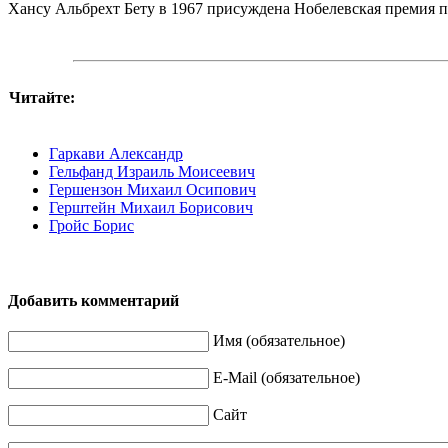
Хансу Альбрехт Бету в 1967 присуждена Нобелевская премия по
Читайте:
Гаркави Александр
Гельфанд Израиль Моисеевич
Гершензон Михаил Осипович
Герштейн Михаил Борисович
Гройс Борис
Добавить комментарий
Имя (обязательное)
E-Mail (обязательное)
Сайт