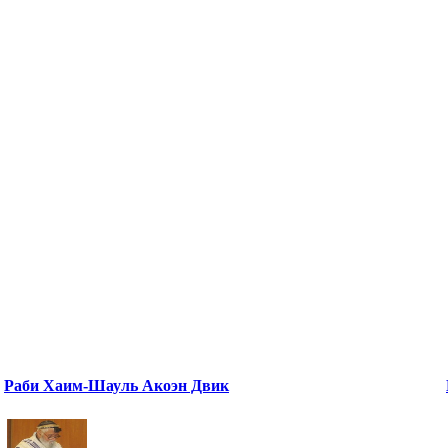
Раби Хаим-Шауль Акоэн Двик