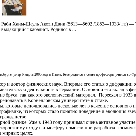
Раби Хаим-Шауль Акоэн Двик (5613—5692 /1853—1933/ гг.) —
выдающийся кабалист. Родился в ...
асбурге, умер 6 марта 2005года в Итаке. Бете родился в семье профессора, учился во 
р и доктор физических наук. Впервые его статья о дифракции э
вательскую деятельность в Германии. Основной его вклад в физи
а из бруса, так как это экологический материал. Переехал в 1933
реподавать в Корнелловском университете в Итаке.
ы, которые использовались несколько лет в качестве основного 
трофизике, из которых стало понятно поведение и эволюция звез
 гражданство.
ной физике. Уже в 1943 году принимал очень активное участие
оскоростному входу в атмосферу помогли при разработке космиче
в мирных целях.