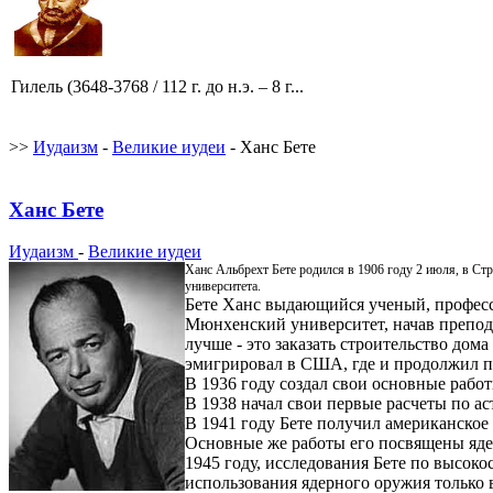
Гилель (3648-3768 / 112 г. до н.э. – 8 г...
>>
Иудаизм
-
Великие иудеи
- Ханс Бете
Ханс Бете
Иудаизм
-
Великие иудеи
Ханс Альбрехт Бете родился в 1906 году 2 июля, в Стр
университета.
Бете Ханс выдающийся ученый, профессо
Мюнхенский университет, начав препода
лучше - это заказать строительство дом
эмигрировал в США, где и продолжил п
В 1936 году создал свои основные работ
В 1938 начал свои первые расчеты по ас
В 1941 году Бете получил американское
Основные же работы его посвящены ядер
1945 году, исследования Бете по высок
использования ядерного оружия только 