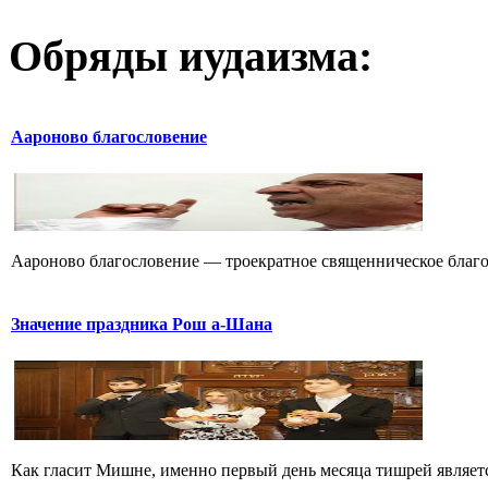
Обряды иудаизма:
Аароново благословение
Аароново благословение — троекратное священническое благос
Значение праздника Рош а-Шана
Как гласит Мишне, именно первый день месяца тишрей являетс