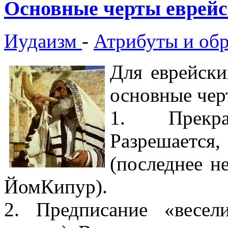
Основные черты еврейс
Иудаизм
-
Атрибуты и об
Для еврейск
основные чер
1. Прекра
Разрешаетс
(последнее н
ЙомКипур).
2. Предписание «весе