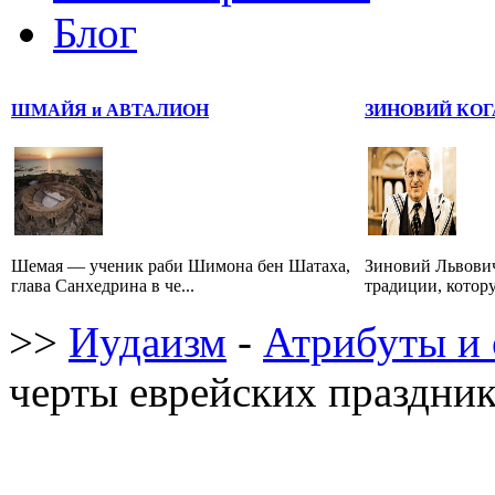
Блог
ШМАЙЯ и АВТАЛИОН
ЗИНОВИЙ КОГ
Шемая — ученик раби Шимона бен Шатаха,
Зиновий Львович
глава Санхедрина в че...
традиции, котору
>>
Иудаизм
-
Атрибуты и 
черты еврейских праздни