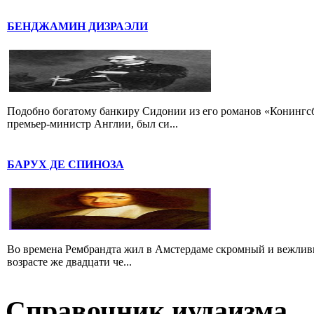
БЕНДЖАМИН ДИЗРАЭЛИ
Подобно богатому банкиру Сидонии из его романов «Конингс
премьер-министр Англии, был си...
БАРУХ ДЕ СПИНОЗА
Во времена Рембрандта жил в Амстердаме скромный и вежлив
возрасте же двадцати че...
Справочник иудаизма