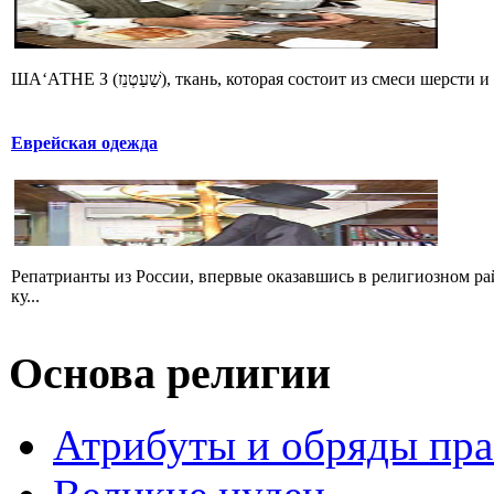
ША‘АТНЕ З (שַׁעַטְנֵז), ткань, которая состоит из смеси
Еврейская одежда
Репатрианты из России, впервые оказавшись в религиозном р
ку...
Основа религии
Атрибуты и обряды пр