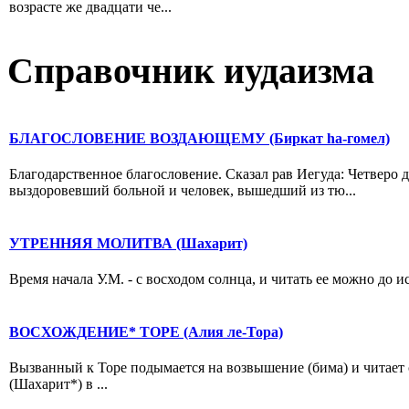
возрасте же двадцати че...
Справочник иудаизма
БЛАГОСЛОВЕНИЕ ВОЗДАЮЩЕМУ (Биркат hа-гомел)
Благодарственное благословение. Сказал рав Иегуда: Четвер
выздоровевший больной и человек, вышедший из тю...
УТРЕННЯЯ МОЛИТВА (Шахарит)
Время начала У.М. - с восходом солнца, и читать ее можно до и
ВОСХОЖДЕНИЕ* ТОРЕ (Алия ле-Тора)
Вызванный к Торе подымается на возвышение (бима) и читает 
(Шахарит*) в ...