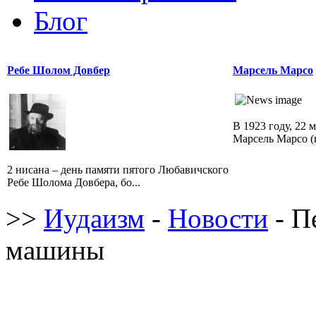
Блог
Ребе Шолом Довбер
Марсель Марсо
В 1923 году, 22 
Марсель Марсо (н
2 нисана – день памяти пятого Любавичского
Ребе Шолома Довбера, бо...
>>
Иудаизм
-
Новости
- П
машины