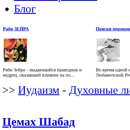
Блог
Раби ЗЕЙРА
Поиски пороков
Раби Зейра – выдающийся праведник и
Во время одной 
мудрец, оказавший влияние на по...
Любавичский Реб
>>
Иудаизм
-
Духовные л
Цемах Шабад