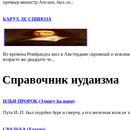
премьер-министр Англии, был си...
БАРУХ ДЕ СПИНОЗА
Во времена Рембрандта жил в Амстердаме скромный и вежлив
возрасте же двадцати че...
Справочник иудаизма
ИЛЬЯ-ПРОРОК (Элиягу hа-нави)
Путь И.-П. был подобен буре и смерчу, а его железная воля не 
СВАДЬБА (Хатуна)