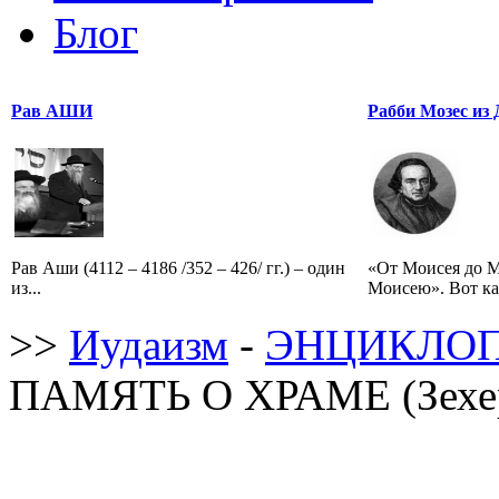
Блог
Рав АШИ
Рабби Мозес из 
Рав Аши (4112 – 4186 /352 – 426/ гг.) – один
«От Моисея до М
из...
Моисею». Вот ка
>>
Иудаизм
-
ЭНЦИКЛОП
ПАМЯТЬ О ХРАМЕ (Зехе