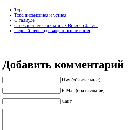
Тора
Тора письменная и устная
О талмуде
О неканонических книгах Ветхого Завета
Первый перевод священного писания
Добавить комментарий
Имя (обязательное)
E-Mail (обязательное)
Сайт