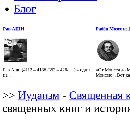
Блог
Рав АШИ
Рабби Мозес из 
Рав Аши (4112 – 4186 /352 – 426/ гг.) – один
«От Моисея до М
из...
Моисею». Вот ка
>>
Иудаизм
-
Священная 
священных книг и история