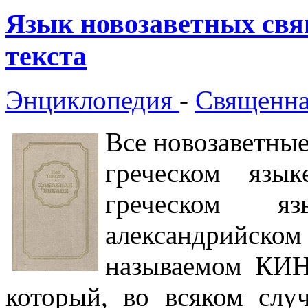
Язык новозаветных свя
текста
Энциклопедия
-
Священна
Все новозаветны
греческом язы
греческом 
александрийском 
называемом КИН
который, во всяком слу