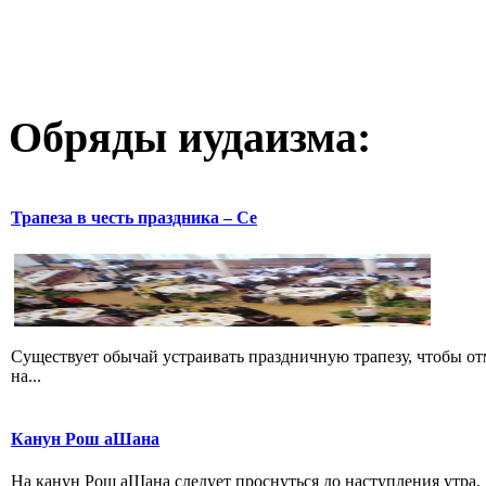
Обряды иудаизма:
Трапеза в честь праздника – Се
Существует обычай устраивать праздничную трапезу, чтобы о
на...
Канун Рош аШана
На канун Рош аШана следует проснуться до наступления утра, 