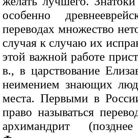
желать лучше­го. Знатоки
особенно древнееврей
переводах множество нет
случая к случаю их испра
этой важной работе прист
в., в царствование Елиз
неимением знающих люде
места. Первыми в России
право называться перево
архи­мандрит (поздне