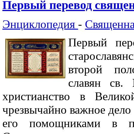
Первый перевод священ
Энциклопедия
-
Священна
Первый пер
старославян
второй пол
славян св.
христианство в Велик
чрезвычайно важное дело
его помощниками в по