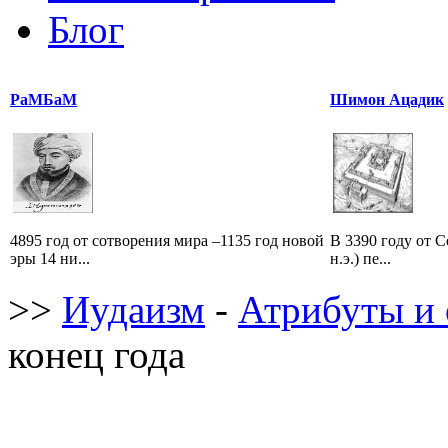
Блог
РаМБаМ
Шимон Ацадик
4895 год от сотворения мира –1135 год новой
В 3390 году от С
эры 14 ни...
н.э.) пе...
>>
Иудаизм
-
Атрибуты и 
конец года