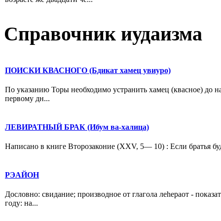
Справочник иудаизма
ПОИСКИ КВАСНОГО (Бдикат хамец увиуро)
По указанию Торы необходимо устранить хамец (квасное) до на
первому дн...
ЛЕВИРАТНЫЙ БРАК (Ибум ва-халица)
Написано в книге Второзаконие (XXV, 5— 10) : Если братья буду
РЭАЙОН
Дословно: свидание; производное от глагола леhераот - показа
году: на...