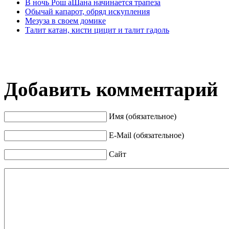
В ночь Рош аШана начинается трапеза
Обычай капарот, обряд искупления
Мезуза в своем домике
Талит катан, кисти цицит и талит гадоль
Добавить комментарий
Имя (обязательное)
E-Mail (обязательное)
Сайт