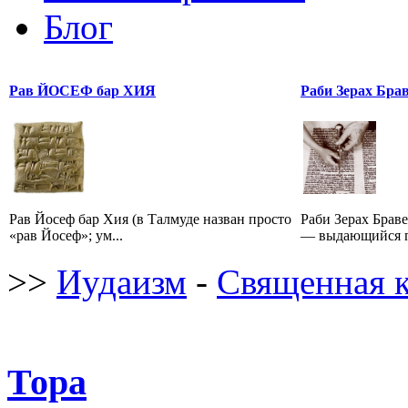
Блог
Рав ЙОСЕФ бар ХИЯ
Раби Зерах Бра
Рав Йосеф бар Хия (в Талмуде назван просто
Раби Зерах Бравер
«рав Йосеф»; ум...
— выдающийся п
>>
Иудаизм
-
Священная 
Тора