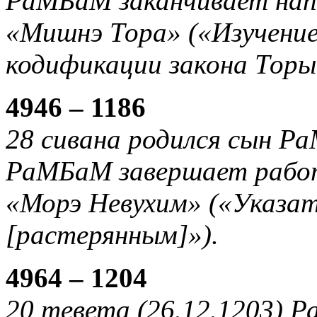
РаМБаМ заканчивает нап
«Мишнэ Тора» («Изучение
кодификации закона Торы
4946 – 1186
28 сивана родился сын Р
РаМБаМ завершает рабо
«Морэ Невухим» («Указат
[растерянным]»).
4964 – 1204
20 тевета (26.12.1203) 