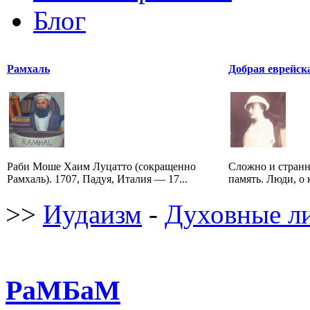
Блог
Рамхаль
Добрая еврейск
Раби Моше Хаим Луцатто (сокращенно
Сложно и странн
Рамхаль). 1707, Падуя, Италия — 17...
память. Люди, о 
>>
Иудаизм
-
Духовные л
РаМБаМ