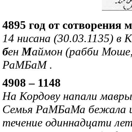
4895 год от сотворения 
14 нисана (30.03.1135) в 
б
ен
М
аймон (рабби Моше
РаМБаМ .
4908 – 1148
На Кордову напали мавры
Семья РаМБаМа бежала из
течение одиннадцати ле