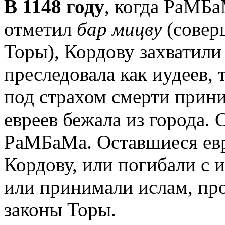
В 1148 году
, когда РаМБа
отметил
бар мицву
(совер
Торы), Кордову захватили
преследовала как иудеев, 
под страхом смерти прини
евреев бежала из города. 
РаМБаМа. Оставшиеся евр
Кордову, или погибали с 
или принимали ислам, пр
законы Торы.