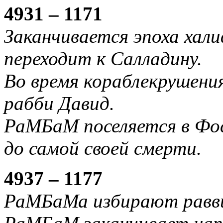
4931 – 1171
Заканчивается эпоха ха
переходит к Салладину.
Во время кораблекрушен
рабби Давид.
РаМБаМ поселяется в Фос
до самой своей смерти.
4937 – 1177
РаМБаМа избирают равви