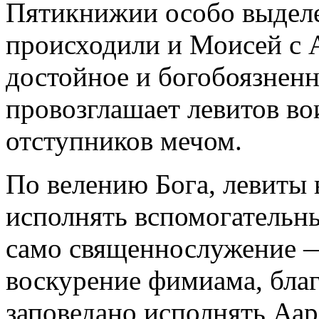
Пятикнижии особо выделе
происходили и Моисей с 
достойное и богобоязненн
провозглашает левитов во
отступников мечом.
По велению Бога, левиты
исполнять вспомогательны
само священнослужение 
воскурение фимиама, бла
заповедано исполнять Аар