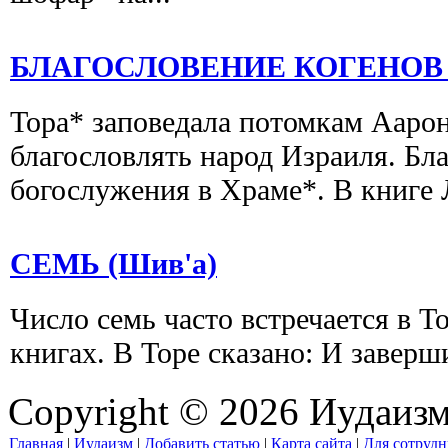
БЛАГОСЛОВЕНИЕ КОГЕНОВ (Б
Тора* заповедала потомкам Ааро
благословлять народ Израиля. Бла
богослужения в Храме*. В книге Л
СЕМЬ (Шив'а)
Число семь часто встречается в Т
книгах. В Торе сказано: И заверши
Copyright © 2026 Иудаиз
Главная
|
Иудаизм
|
Добавить статью
|
Карта сайта
|
Для сотрудн