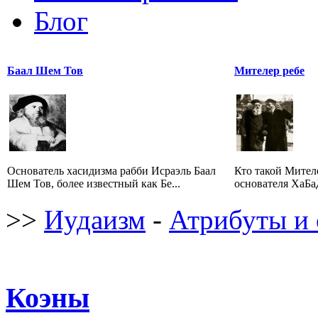
Блог
Баал Шем Тов
Мителер ребе
Основатель хасидизма рабби Исраэль Баал
Кто такой Мител
Шем Тов, более известный как Бе...
основателя ХаБаД
>>
Иудаизм
-
Атрибуты и 
Коэны