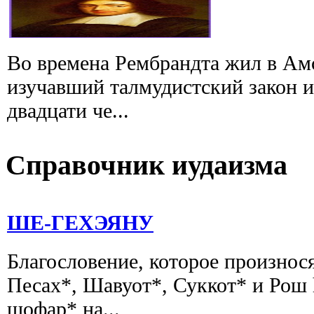
Во времена Рембрандта жил в А
изучавший талмудистский закон и
двадцати че...
Справочник иудаизма
ШЕ-ГЕХЭЯНУ
Благословение, которое произнос
Песах*, Шавуот*, Суккот* и Рош 
шофар* на...