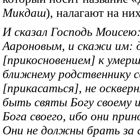
Микдаш
), налагают на ни
И сказал Господь Моисею
Аароновым, и скажи им: д
[прикосновением] к умерш
ближнему родственнику с
[прикасаться], не осквер
быть святы Богу своему 
Бога своего, ибо они при
Они не должны брать за с