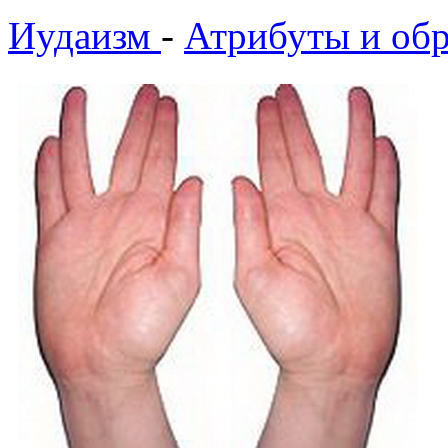
Иудаизм
-
Атрибуты и об