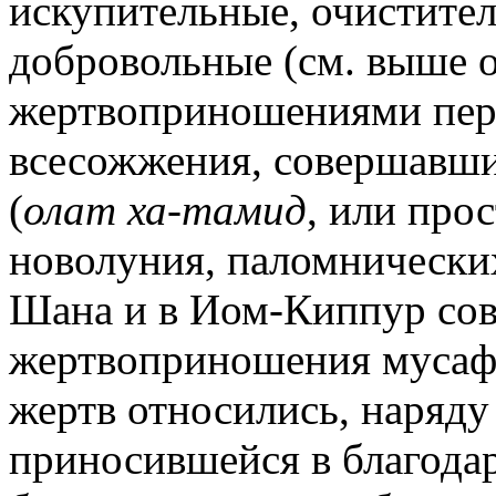
искупительные, очистител
добровольные (см. выше 
жертвоприношениями пер
всесожжения, совершавши
(
олат ха-тамид
, или про
новолуния, паломнических
Шана и в Иом-Киппур со
жертвоприношения мусаф.
жертв относились, наряд
приносившейся в благода