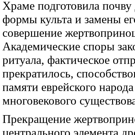
Храме подготовила почву 
формы культа и замены ег
совершение жертвоприно
Академические споры зак
ритуала, фактическое отп
прекратилось, способств
памяти еврейского народ
многовекового существов
Прекращение жертвоприно
центрального элемента др