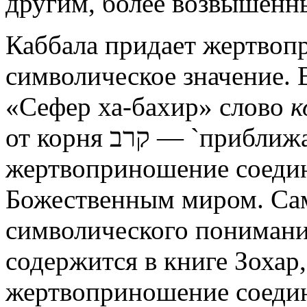
другим, более возвышенны
Каббала придает жертво
символическое значение. 
«Сефер ха-бахир» слово
к
от корня קרב — `приближать`, `соединять`:
жертвоприношение соедин
Божественным миром. Са
символического пониман
содержится в книге Зохар,
жертвоприношение соеди