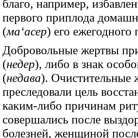
благо, например, избавлен
первого приплода домашне
(
ма‘асер
) его ежегодного
Добровольные жертвы при
(
недер
), либо в знак особ
(
недава
). Очистительные
преследовали цель восст
каким-либо причинам рит
совершались после выздо
болезней, женщиной после