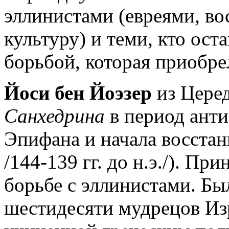
эллинистами (евреями, в
культуру) и теми, кто ос
борьбой, которая приобре
Йоси бен Йоэзер
из Церед
Санхедрина
в период анти
Эпифана и начала восстан
/144-139 гг. до н.э./). Пр
борьбе с эллинистами. Был
шестидесяти мудрецов Изр