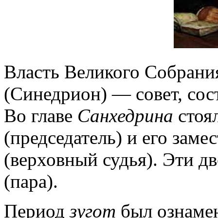
Власть Великого Собрани
(Синедрион) — совет, сос
Во главе
Санхедрина
стоя
(председатель) и его заме
(верховный судья). Эти д
(пара).
Период
зугот
был ознаме