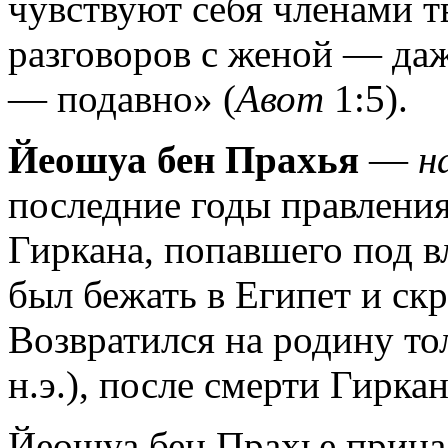
чувствуют себя членами т
разговоров с женой — даж
— подавно» (
Авот
1:5).
Йеошуа бен Прахья
—
н
последние годы правлени
Гиркана, попавшего под 
был бежать в Египет и ск
Возвратился на родину толь
н.э.), после смерти Гиркан
Йеошуа бен Прахье прина