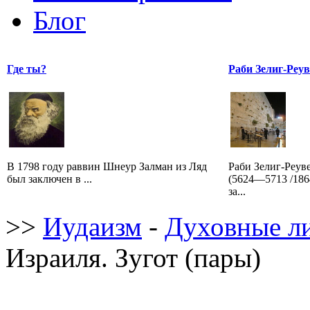
Блог
Где ты?
Раби Зелиг-Реу
В 1798 году раввин Шнеур Залман из Ляд
Раби Зелиг-Реув
был заключен в ...
(5624—5713 /18
за...
>>
Иудаизм
-
Духовные л
Израиля. Зугот (пары)