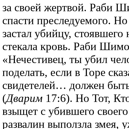
за своей жертвой. Раби Ш
спасти преследуемого. Но
застал убийцу, стоявшего 
стекала кровь. Раби Шимо
«Нечестивец, ты убил чел
поделать, если в Торе ска
свидетелей… должен быть
(
Дварим
17:6). Но Тот, Кт
взыщет с убившего своего
развалин выползла змея, у