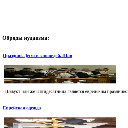
Обряды иудаизма:
Праздник Десяти заповедей. Шав
Шавуот или же Пятидесятница является еврейским праздником 
Еврейская одежда