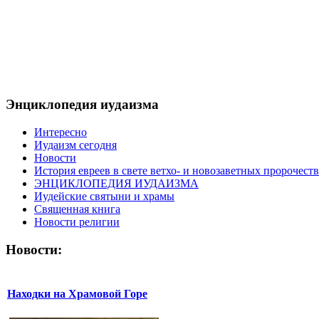
Энциклопедия иудаизма
Интересно
Иудаизм сегодня
Новости
История евреев в свете ветхо- и новозаветных пророчеств
ЭНЦИКЛОПЕДИЯ ИУДАИЗМА
Иудейские святыни и храмы
Священная книга
Новости религии
Новости:
Находки на Храмовой Горе