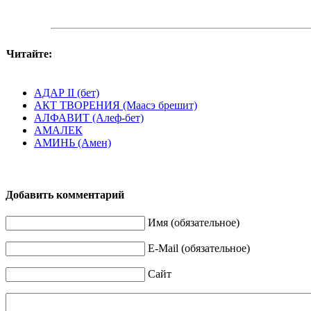
Читайте:
АДАР II (бет)
АКТ ТВОРЕНИЯ (Маасэ брешит)
АЛФАВИТ (Алеф-бет)
АМАЛЕК
АМИНЬ (Амен)
Добавить комментарий
Имя (обязательное)
E-Mail (обязательное)
Сайт