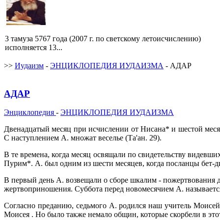
3 тамуза 5767 года (2007 г. по светскому летоисчислению)
исполняется 13...
>>
Иудаизм
-
ЭНЦИКЛОПЕДИЯ ИУДАИЗМА
- АДАР
АДАР
Энциклопедия
-
ЭНЦИКЛОПЕДИЯ ИУДАИЗМА
Двенадцатый месяц при исчислении от Нисана* и шестой месяц
С наступлением А. множат веселье (Та'ан. 29).
В те времена, когда месяц освящали по свидетельству видевши
Пурим*. А. был одним из шести месяцев, когда посланцы бет-д
В первый день А. возвещали о сборе шкалим - пожертвования 
жертвоприношения. Суббота перед новомесячием А. называетс
Согласно преданию, седьмого А. родился наш учитель Моисей
Моисея . Но было также немало общин, которые скорбели в это