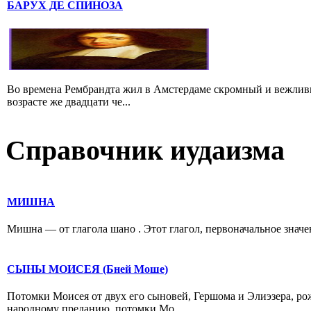
БАРУХ ДЕ СПИНОЗА
Во времена Рембрандта жил в Амстердаме скромный и вежлив
возрасте же двадцати че...
Справочник иудаизма
МИШНА
Мишна — от глагола шано . Этот глагол, первоначальное значени
СЫНЫ МОИСЕЯ (Бней Моше)
Потомки Моисея от двух его сыновей, Гершома и Элиэзера, р
народному преданию, потомки Мо...