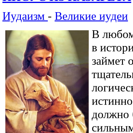
Иудаизм
-
Великие иудеи
В любом
в истор
займет 
тщатель
логичес
истинно
должно 
сильным