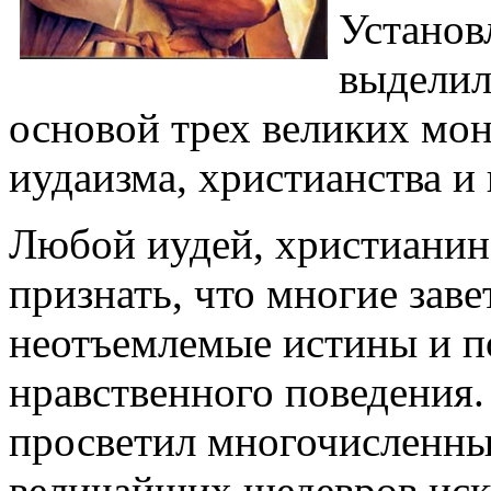
Установ
выделил
основой трех великих мо
иудаизма, христианства и 
Любой иудей, христианин
признать, что многие зав
неотъемлемые истины и 
нравственного поведения.
просветил многочисленны
величайших шедевров иску