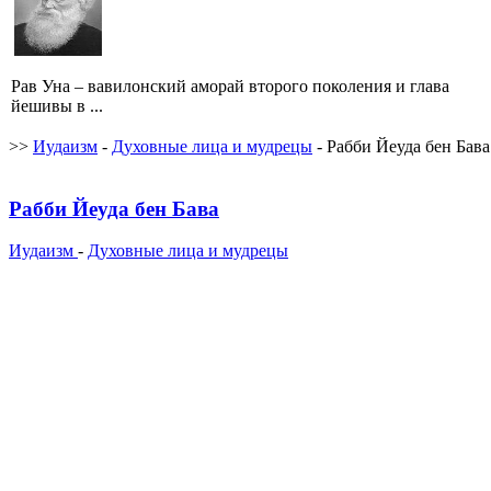
Рав Уна – вавилонский аморай второго поколения и глава
йешивы в ...
>>
Иудаизм
-
Духовные лица и мудрецы
- Рабби Йеуда бен Бава
Рабби Йеуда бен Бава
Иудаизм
-
Духовные лица и мудрецы