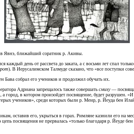
 Явнэ, ближайший соратник р. Акивы.
ся каждый день от рассвета до заката, а с восьми лет спал толь
орот
). В Иерусалимском Талмуде сказано, что «все поступки сов
бен Бава собрал его учеников и продолжил обучать их.
мператора Адриана запрещалось также совершать
смиху
— посвящат
ы, а город, в котором произойдет посвящение, будет разрушен. «
рых учеников», среди которых были р. Меир, р. Йеуда бен Илай
икам, оставив его, укрыться в горах. Римляне казнили его на ме
то цепь посвящения не прервалась «только благодаря р. Йеуде бен