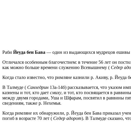
Раби
Йеуда бен Бава
— один из выдающихся мудрецов ешивы в
Отличался особенным благочестием: в течение 56 лет он постил
как можно больше времени служению Всевышнему (
Седер ад
Когда стало известно, что римляне казнили р. Акиву, р. Йеуда 
В Талмуде (
Санхедрин
13а-14б) рассказывается, что указом и
казнены и тот, кто дает
смиху
, и тот, кто посвящается в раввин
между двумя городами, Уша и Шфарам, посвятил в раввины пяте
сведениям, также р. Нехемья.
Когда римляне их обнаружили, р. Йеуда бен Бава приказал учен
погиб в возрасте 70 лет (
Седер адорот
). В Талмуде сказано, ч