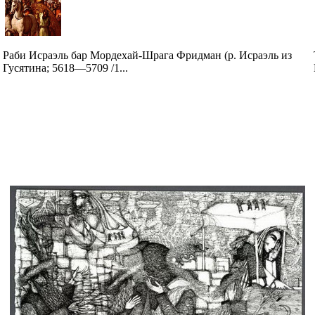
Раби Исраэль бар Мордехай-Шрага Фридман (р. Исраэль из
Гусятина; 5618—5709 /1...