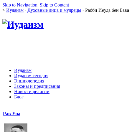
Skip to Navigation
Skip to Content
>
Иудаизм
-
Духовные лица и мудрецы
- Рабби Йеуда бен Бава
Иудаизм
Иудаизм сегодня
Энциклопедия
Законы и предписания
Новости религии
Блог
Рав Уна