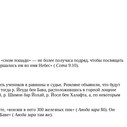
ко «сном лошади» — не более получаса подряд, чтобы посвящать
ершались им во имя Небес» (
Сота
9:10).
ь учеников в раввины и судьи. Римляне объявили, что будут
И тогда р. Йеуда бен Бава, расположившись в горной лощине
, р. Шимон бар Йохай, р. Йоси бен Халафта, а, по некоторым
сте, «вонзив в него 300 железных пик» (
Авода зара
8б). Он
 Баве» (
Авода зара
там же).