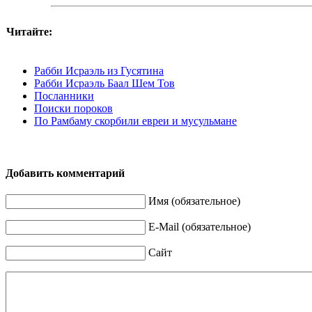
Читайте:
Рабби Исраэль из Гусятина
Рабби Исраэль Баал Шем Тов
Посланники
Поиски пороков
По Рамбаму скорбили евреи и мусульмане
Добавить комментарий
Имя (обязательное)
E-Mail (обязательное)
Сайт