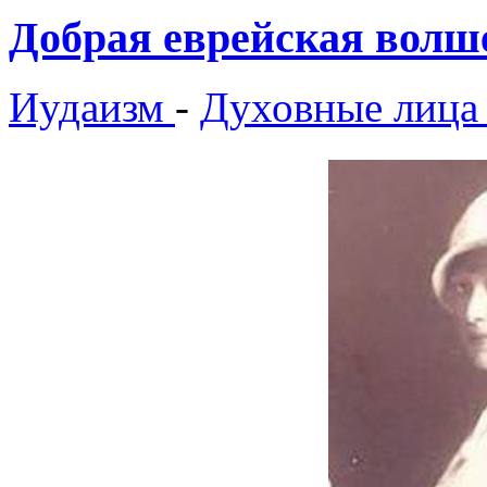
Добрая еврейская волш
Иудаизм
-
Духовные лица