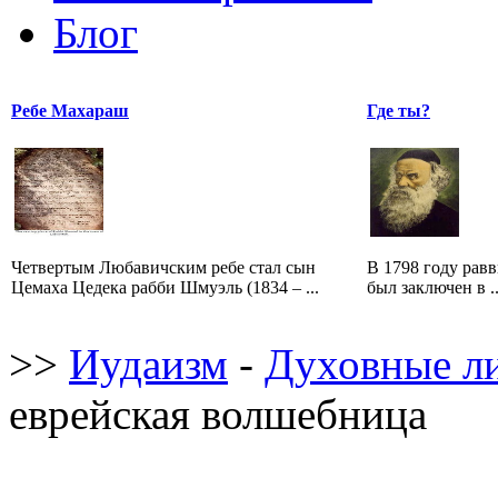
Блог
Ребе Махараш
Где ты?
Четвертым Любавичским ребе стал сын
В 1798 году рав
Цемаха Цедека рабби Шмуэль (1834 – ...
был заключен в ..
>>
Иудаизм
-
Духовные л
еврейская волшебница