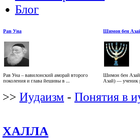
Блог
Рав Уна
Шимон бен Аза
Рав Уна – вавилонский аморай второго
Шимон бен Азай
поколения и глава йешивы в ...
Азай) — ученик р
>>
Иудаизм
-
Понятия в и
ХАЛЛА