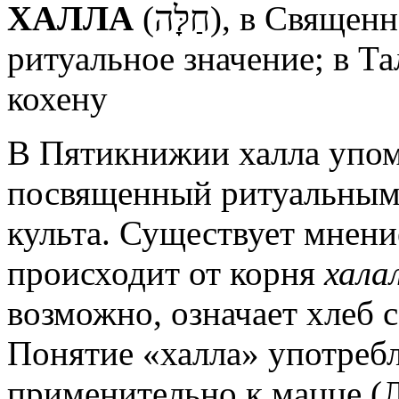
ХАЛЛА
(חַלָּה), в Священном Писании — хлеб, имеющий
ритуальное значение; в 
кохену
В Пятикнижии халла упом
посвященный ритуальным 
культа. Существует мнени
происходит от корня
хала
возможно, означает хлеб с
Понятие «халла» употребл
применительно к мацце (Ле