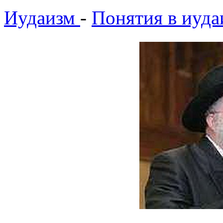
Иудаизм
-
Понятия в иуда