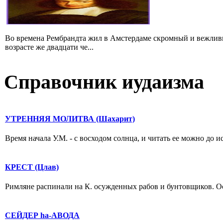
Во времена Рембрандта жил в Амстердаме скромный и вежлив
возрасте же двадцати че...
Справочник иудаизма
УТРЕННЯЯ МОЛИТВА (Шахарит)
Время начала У.М. - с восходом солнца, и читать ее можно до и
КРЕСТ (Цлав)
Римляне распинали на К. осужденных рабов и бунтовщиков. Осу
СЕЙДЕР hа-АВОДА