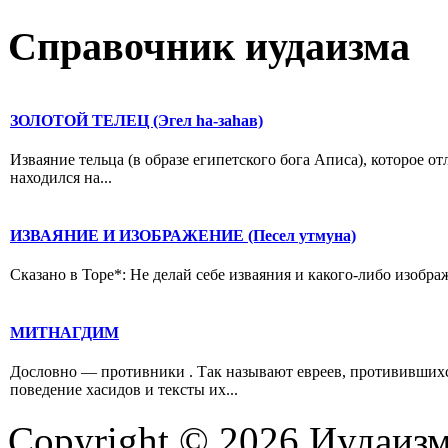
Справочник иудаизма
ЗОЛОТОЙ ТЕЛЕЦ (Эгел hа-заhав)
Изваяние тельца (в образе египетского бога Аписа), которое 
находился на...
ИЗВАЯНИЕ И ИЗОБРАЖЕНИЕ (Песел утмуна)
Сказано в Торе*: Не делай себе изваяния и какого-либо изображ
МИТНАГДИМ
Дословно — противники . Так называют евреев, противившихс
поведение хасидов и тексты их...
Copyright © 2026 Иудаиз