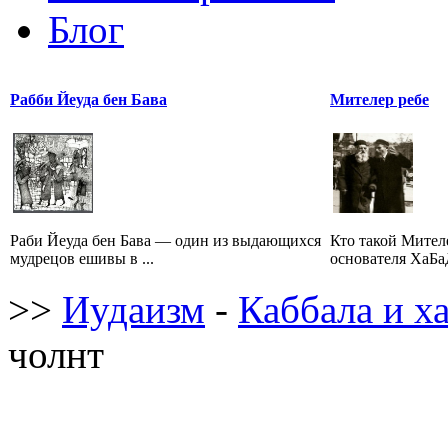
Блог
Рабби Йеуда бен Бава
Мителер ребе
Раби Йеуда бен Бава — один из выдающихся
Кто такой Мител
мудрецов ешивы в ...
основателя ХаБаД
>>
Иудаизм
-
Каббала и х
чолнт