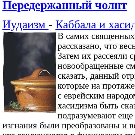
Передержанный чолнт
Иудаизм
-
Каббала и хаси
В самих священных 
рассказано, что вес
Затем их рассеяли 
новообращенные смо
сказать, данный от
которые на протяже
с еврейским народо
хасидизма быть ска
подразумевают еще 
изгнания были преобразованы и во