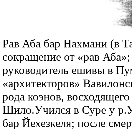
Рав Аба бар Нахмани (в Т
сокращение от «рав Аба»; 4
руководитель ешивы в Пу
«архитекторов» Вавилонс
рода коэнов, восходящего
Шило.Учился в Суре у р.
бар Йехезкеля; после сме