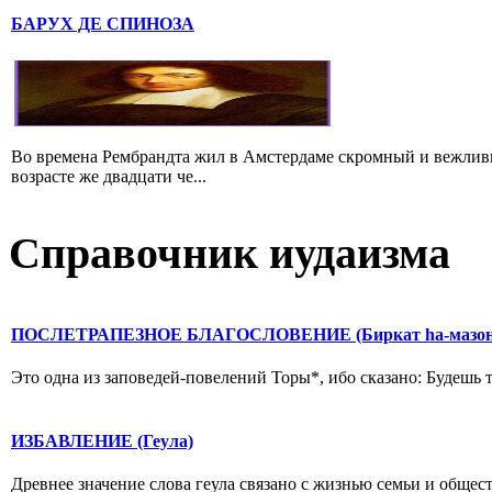
БАРУХ ДЕ СПИНОЗА
Во времена Рембрандта жил в Амстердаме скромный и вежлив
возрасте же двадцати че...
Справочник иудаизма
ПОСЛЕТРАПЕЗНОЕ БЛАГОСЛОВЕНИЕ (Биркат hа-мазон
Это одна из заповедей-повелений Торы*, ибо сказано: Будешь ты
ИЗБАВЛЕНИЕ (Геула)
Древнее значение слова геула связано с жизнью семьи и общес