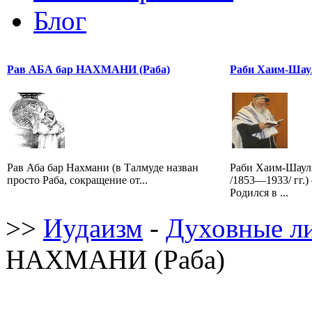
Блог
Рав АБА бар НАХМАНИ (Раба)
Раби Хаим-Шау
Рав Аба бар Нахмани (в Талмуде назван
Раби Хаим-Шаул
просто Раба, сокращение от...
/1853—1933/ гг.
Родился в ...
>>
Иудаизм
-
Духовные л
НАХМАНИ (Раба)