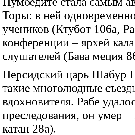
Пумбедите стала самым а
Торы: в ней одновременно
учеников (Ктубот 106а, Р
конференции – ярхей кала
слушателей (Бава меция 86
Персидский царь Шабур II
такие многолюдные съезды
вдохновителя. Рабе удалос
преследования, он умер – 
катан 28а).