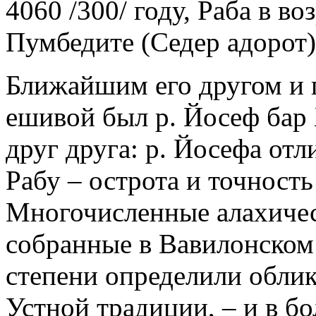
4060 /300/ году, Раба в во
Пумбедите (Седер адорот)
Ближайшим его другом и 
ешивой был р. Йосеф бар 
друг друга: р. Йосефа отл
Рабу – острота и точность
Многочисленные алахичес
собранные в Вавилонском 
степени определили облик
Устной традиции, – и в б