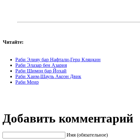
Читайте:
Раби Элияу бар Нафтали-Герц Кляцкин
Раби Элазар бен Азария
Раби Шимон бар Йохай
Раби Хаим-Шауль Акоэн Двик
Раби Меир
Добавить комментарий
Имя (обязательное)