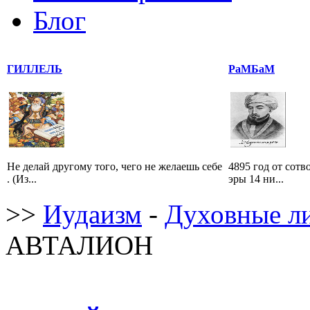
Блог
ГИЛЛЕЛЬ
РаМБаМ
Не делай другому того, чего не желаешь себе
4895 год от сотв
. (Из...
эры 14 ни...
>>
Иудаизм
-
Духовные л
АВТАЛИОН