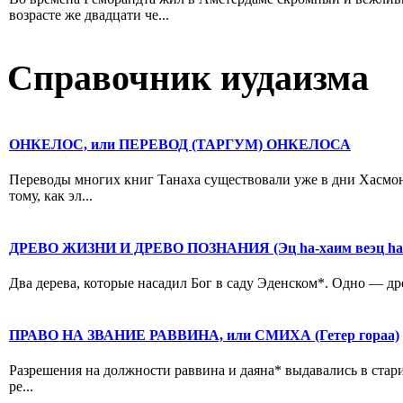
возрасте же двадцати че...
Справочник иудаизма
ОНКЕЛОС, или ПЕРЕВОД (ТАРГУМ) ОНКЕЛОСА
Переводы многих книг Танаха существовали уже в дни Хасмон
тому, как эл...
ДРЕВО ЖИЗНИ И ДРЕВО ПОЗНАНИЯ (Эц hа-хаим веэц hа
Два дерева, которые насадил Бог в саду Эденском*. Одно — древо
ПРАВО НА ЗВАНИЕ РАВВИНА, или СМИХА (Гетер гораа)
Разрешения на должности раввина и даяна* выдавались в стари
ре...