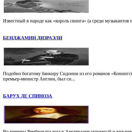
Известный в народе как «король свинга» (а среди музыкантов 
БЕНДЖАМИН ДИЗРАЭЛИ
Подобно богатому банкиру Сидонии из его романов «Конингс
премьер-министр Англии, был си...
БАРУХ ДЕ СПИНОЗА
Во времена Рембрандта жил в Амстердаме скромный и вежлив