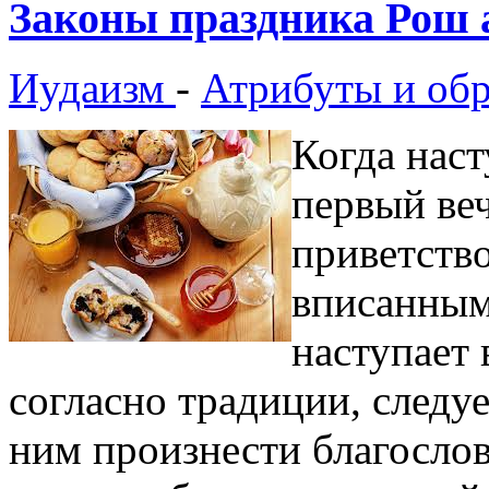
Законы праздника Рош
Иудаизм
-
Атрибуты и об
Когда нас
первый ве
приветство
вписанным
наступает 
согласно традиции, следуе
ним произнести благослов