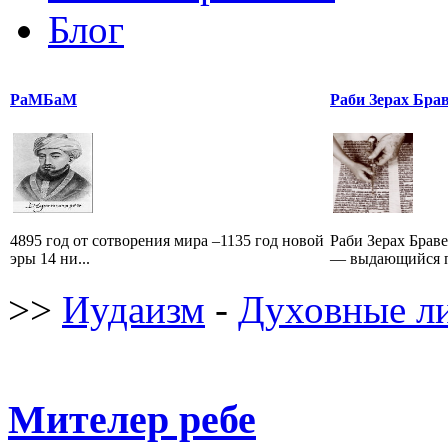
Блог
РаМБаМ
Раби Зерах Бра
4895 год от сотворения мира –1135 год новой
Раби Зерах Бравер
эры 14 ни...
— выдающийся п
>>
Иудаизм
-
Духовные л
Мителер ребе