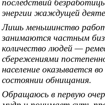
последствий безработицы
энергии жаждущей деяте
Лишь меньшинство работ
занимаются частным бизн
количество людей — рем
сбережениями постепенно
население оказывается в
состоянии обнищания.
Обращаюсь в первую очер
мудр и понимает суть пр