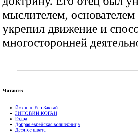
доктрину. Его отец был у
мыслителем, основателем
укрепил движение и спос
многосторонней деятельн
Читайте:
Йоханан бен Заккай
ЗИНОВИЙ КОГАН
Ездра
Добрая еврейская волшебница
Десятое швата