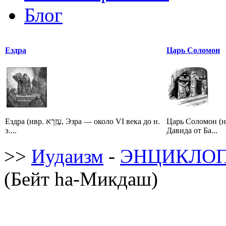
Блог
Ездра
Царь Соломон
Ездра (ивр. עֶזְרָא‎, Эзра — около VI века до н.
Царь Соломон (
э....
Давида от Ба...
>>
Иудаизм
-
ЭНЦИКЛОП
(Бейт hа-Микдаш)