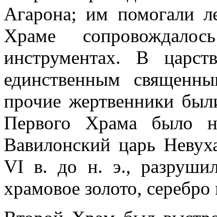
Агарона; им помогали л
Храме сопровождало
инструментах. В царс
единственным священны
прочие жертвенники был
Первого Храма было н
Вавилонский царь Невух
VI в. до н. э., разруш
храмовое золото, серебро 