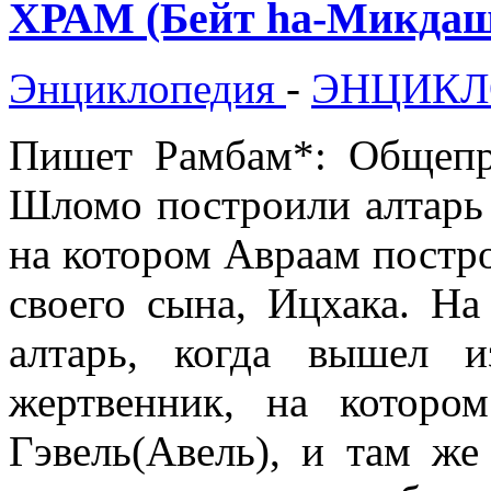
ХРАМ (Бейт hа-Микдаш
Энциклопедия
-
ЭНЦИКЛ
Пишет Рамбам*: Общепр
Шломо построили алтарь [
на котором Авраам постро
своего сына, Ицхака. Н
алтарь, когда вышел 
жертвенник, на котор
Гэвель(Авель), и там ж