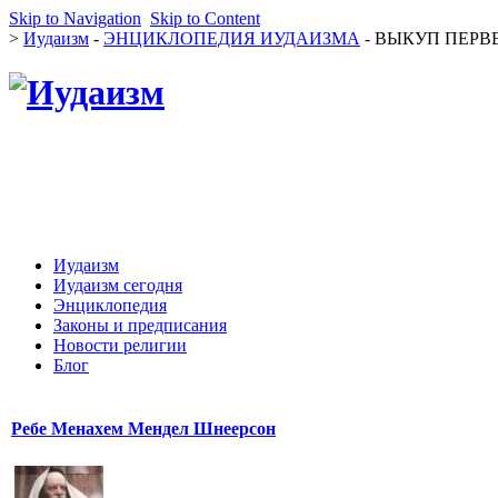
Skip to Navigation
Skip to Content
>
Иудаизм
-
ЭНЦИКЛОПЕДИЯ ИУДАИЗМА
- ВЫКУП ПЕРВЕ
Иудаизм
Иудаизм сегодня
Энциклопедия
Законы и предписания
Новости религии
Блог
Ребе Менахем Мендел Шнеерсон