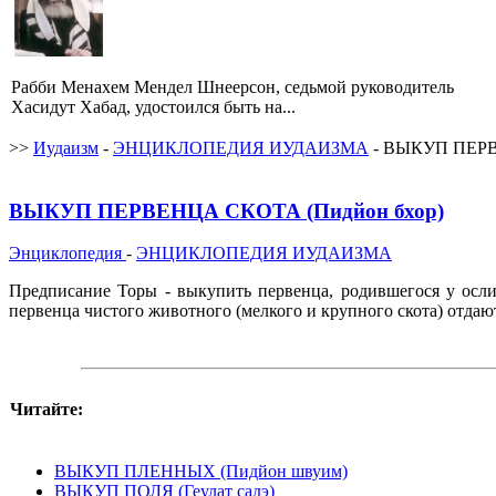
Рабби Менахем Мендел Шнеерсон, седьмой руководитель
Хасидут Хабад, удостоился быть на...
>>
Иудаизм
-
ЭНЦИКЛОПЕДИЯ ИУДАИЗМА
- ВЫКУП ПЕРВ
ВЫКУП ПЕРВЕНЦА СКОТА (Пидйон бхор)
Энциклопедия
-
ЭНЦИКЛОПЕДИЯ ИУДАИЗМА
Предписание Торы - выкупить первенца, родившегося у осл
первенца чистого животного (мелкого и крупного скота) отдаю
Читайте:
ВЫКУП ПЛЕННЫХ (Пидйон швуим)
ВЫКУП ПОЛЯ (Геулат садэ)