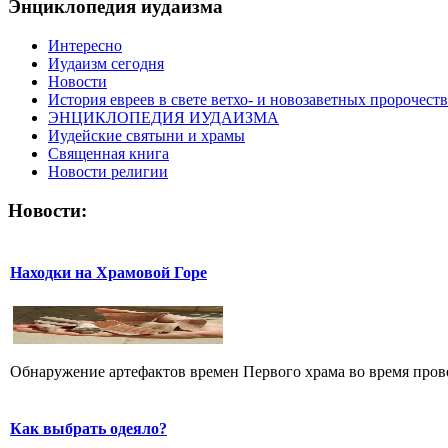
Энциклопедия иудаизма
Интересно
Иудаизм сегодня
Новости
История евреев в свете ветхо- и новозаветных пророчеств
ЭНЦИКЛОПЕДИЯ ИУДАИЗМА
Иудейские святыни и храмы
Священная книга
Новости религии
Новости:
Находки на Храмовой Горе
Обнаружение артефактов времен Первого храма во время прове
Как выбрать одеяло?