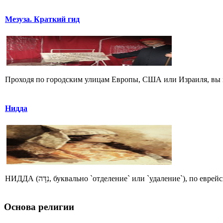
Мезуза. Краткий гид
Проходя по городским улицам Европы, США или Израиля, вы м
Нидда
НИДДА (נִדָּה, буквально `отделение` или `удаление`), 
Основа религии