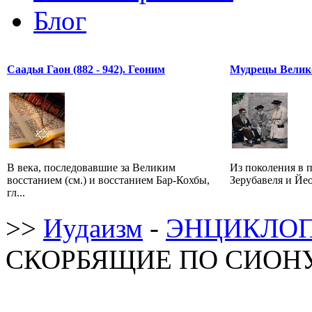
Блог
Саадья Гаон (882 - 942). Геоним
Мудрецы Велик
В века, последовавшие за Великим
Из поколения в 
восстанием (см.) и восстанием Бар-Кохбы,
Зерубавеля и Йео
гл...
>>
Иудаизм
-
ЭНЦИКЛОП
СКОРБЯЩИЕ ПО СИОНУ 