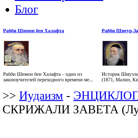
Блог
Рабби Шимон бен Халафта
Рабби Шнеур-За
Рабби Шимон бен Халафта – один из
Историк Шмуэль
законоучителей переходного времени ме...
(1871, Малин, Ки
>>
Иудаизм
-
ЭНЦИКЛОП
СКРИЖАЛИ ЗАВЕТА (Лух