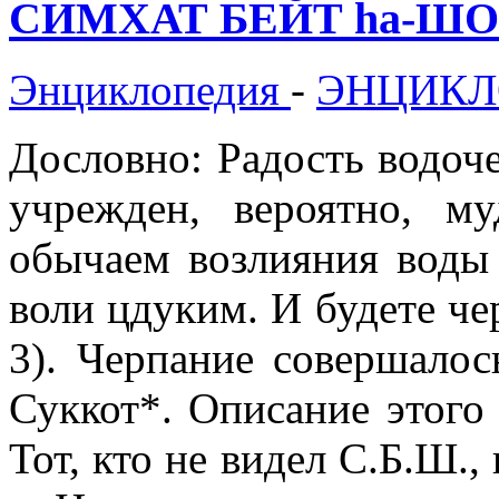
СИМХАТ БЕЙТ hа-Ш
Энциклопедия
-
ЭНЦИКЛ
Дословно: Радость водоч
учрежден, вероятно, м
обычаем возлияния воды
воли цдуким. И будете чер
3). Черпание совершалос
Суккот*. Описание этого
Тот, кто не видел С.Б.Ш.,