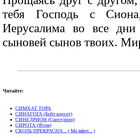
тебя Господь с Сион
Иерусалима во все дни
сыновей сынов твоих. Ми
Читайте:
СИМХАТ ТОРА
СИНАГОГА (Бейт кнесет)
СИНЕДРИОН (Сангедрин)
СИРОТА (Ятом)
СКОЛЬ ПРЕКРАСНА... ( Ма яфит... )