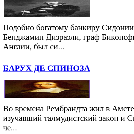
Подобно богатому банкиру Сидонии 
Бенджамин Дизраэли, граф Биконсф
Англии, был си...
БАРУХ ДЕ СПИНОЗА
Во времена Рембрандта жил в Амст
изучавший талмудистский закон и С
че...