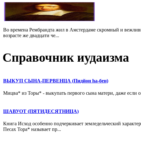
Во времена Рембрандта жил в Амстердаме скромный и вежлив
возрасте же двадцати че...
Справочник иудаизма
ВЫКУП СЫНА-ПЕРВЕНЦА (Пидйон hа-бен)
Мицва* из Торы* - выкупать первого сына матери, даже если он
ШАВУОТ (ПЯТИДЕСЯТНИЦА)
Книга Исход особенно подчеркивает земледельческий характер
Песах Тора* называет пр...