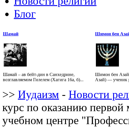
Новости религии
Блог
Шамай
Шимон бен Аза
Шамай – ав бейт-дин в Санхедрине,
Шимон бен Азай
возглавляемом Гилелем (Хагига 16а, б)...
Азай) — ученик р
>>
Иудаизм
-
Новости ре
курс по оказанию первой
учебном центре "Професс