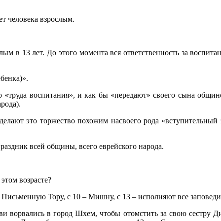
ет человека взрослым.
лым в 13 лет. До этого момента вся ответственность за воспита
ебенка)».
о «труда воспитания», и как бы «передают» своего сына общине,
рода).
елают это торжество похожим насвоего рода «вступительный 
праздник всей общины, всего еврейского народа.
этом возрасте?
Письменную Тору, с 10 – Мишну, с 13 – исполняют все заповеди
и ворвались в город Шхем, чтобы отомстить за свою сестру Ди