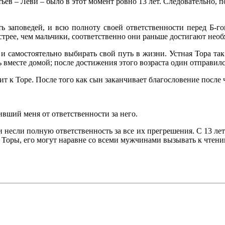
ев – Леви – было в этот момент ровно 13 лет. Следовательно, п
ть заповедей, и всю полноту своей ответственности перед Б-го
трее, чем мальчики, соответственно они раньше достигают необ
 и самостоятельно выбирать свой путь в жизни. Устная Тора та
 вместе домой; после достижения этого возраста один отправился
ит к Торе. После того как сын заканчивает благословение после
ивший меня от ответственности за него.
и несли полную ответственность за все их прегрешения. С 13 лет
ди Торы, его могут наравне со всеми мужчинами вызывать к чте