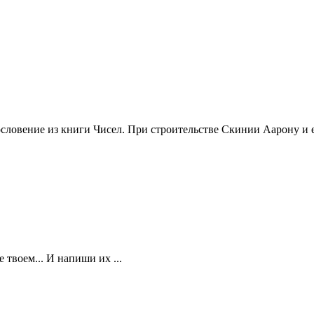
ловение из книги Чисел. При строительстве Скинии Аарону и ег
е твоем... И напиши их ...