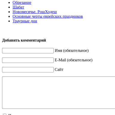
Обрезание
Шабат
Новомесячье. РошХодеш
Основные черты еврейских праздников
Траурные дни
Добавить комментарий
Имя (обязательное)
E-Mail (обязательное)
Сайт