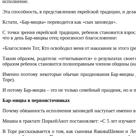
исполнение.
Эта способность, в представлениях еврейской традиции, и дела
Кстати, «Бар-мицва» переводится как «сын заповеди».
С точки зрения еврейской традиции, ребенок становится взрос
что в день Бар-мицвы отец произносит благословение:
«Благословен Тот, Кто освободил меня от наказания за этого (р
Таким образом, родители «отчитываются» о результатах своег
образом ребенок становится полноправным членом общины (на
Именно поэтому некоторые обычаи празднования Бар-мицвы д
Торе).
И потому Бар-мицва – это не только семейный праздник, но и 
Бар-мицва в первоисточниках
Почему обязанность исполнения заповедей наступает именно в 
Мишна в трактате ПиркейАвот постановляет: «С 5 лет изучают 
В Торе рассказывается о том, как сыновья ЯаковаШимон и Лев