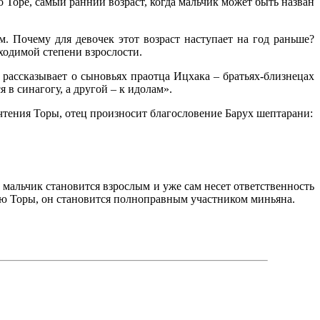
о Торе, самый ранний возраст, когда мальчик может быть назван
м. Почему для девочек этот возраст наступает на год раньше?
ходимой степени взрослости.
к рассказывает о сыновьях праотца Ицхака – братьях-близнецах
 в синагогу, а другой – к идолам».
 чтения Торы, отец произносит благословение Барух шептарани:
 мальчик становится взрослым и уже сам несет ответственность
нию Торы, он становится полноправным участником миньяна.