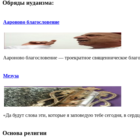
Обряды иудаизма:
Аароново благословение
Аароново благословение — троекратное священническое благос
Мезуза
«Да будут слова эти, которые я заповедую тебе сегодня, в сердц
Основа религии