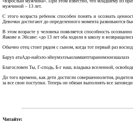
«взрослый мужчина». При этом известно, что младшему из брать
мужчиной – 13 лет.
С этого возраста ребенок способен понять и осознать ценнос
Девочки достигают до определенного момента развиваются быс
В этом возрасте у человека появляется способность осознанно
Яакове и Эйсаве: «до 13 лет оба ходили в школу и возвращались
Обычно отец стоит рядом с сыном, когда тот первый раз восход
Барух атаАдо-найэло-эйнумэлэъаоламшептаранимэонэшалазэ
Благословен Ты, Г-сподь, Б-г наш, владыка вселенной, освобод
До того времени, как дети достигли совершеннолетия, родител
за все свои поступки. Теперь он обязан выполнять все запове
Читайте: