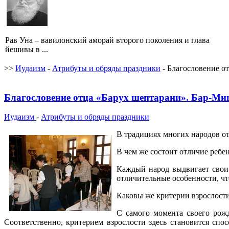
Рав Уна – вавилонский аморай второго поколения и глава
йешивы в ...
>>
Иудаизм
-
Атрибуты и обряды праздники
- Благословение о
Благословение отца «Барух шептарани». Бар-Ми
Иудаизм
-
Атрибуты и обряды праздники
В традициях многих народов от
В чем же состоит отличие ребен
Каждый народ выдвигает свои к
отличительные особенности, чт
Каковы же критерии взрослости
С самого момента своего рожд
Соответственно, критерием взрослости здесь становится спос