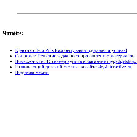
Читайте:
Красота с Eco Pills Raspberry залог здоровья и успеха!
Сопромат. Решение задач по сопротивлению материалов
Возможность 3D-сканер купить в магазине mygadgetshop.
Развивающий детский столик на сайте sky-interactive.ru
Водоемы Чехии