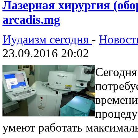
Лазерная хирургия (обо
arcadis.mg
Иудаизм сегодня
-
Новост
23.09.2016 20:02
Сегодня
потребу
времени
процеду
умеют работать максималь