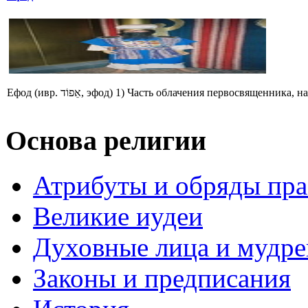
Ефод (ивр. אֵפוֹד‎, эфод) 1) Часть облачения первосв
Основа религии
Атрибуты и обряды пр
Великие иудеи
Духовные лица и мудр
Законы и предписания