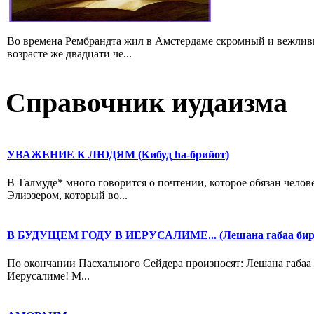
Во времена Рембрандта жил в Амстердаме скромный и вежлив
возрасте же двадцати че...
Справочник иудаизма
УВАЖЕНИЕ К ЛЮДЯМ (Кибуд hа-брийот)
В Талмуде* много говорится о почтении, которое обязан челов
Элиэзером, который во...
В БУДУЩЕМ ГОДУ В ИЕРУСАЛИМЕ... (Лешана габаа би
По окончании Пасхального Сейдера произносят: Лешана габаа
Иерусалиме! М...