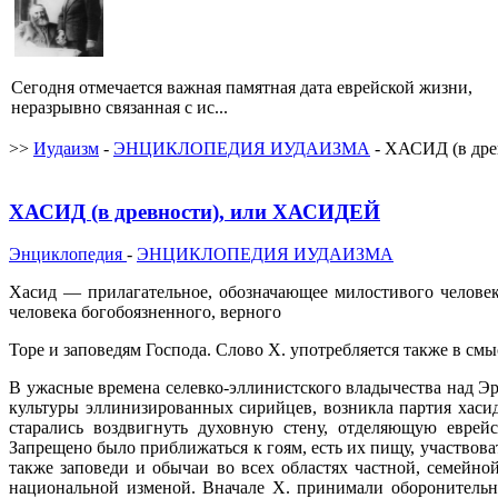
Сегодня отмечается важная памятная дата еврейской жизни,
неразрывно связанная с ис...
>>
Иудаизм
-
ЭНЦИКЛОПЕДИЯ ИУДАИЗМА
- ХАСИД (в др
ХАСИД (в древности), или ХАСИДЕЙ
Энциклопедия
-
ЭНЦИКЛОПЕДИЯ ИУДАИЗМА
Хасид — прилагательное, обозначающее милостивого человека,
человека богобоязненного, верного
Торе и заповедям Господа. Слово X. употребляется также в с
В ужасные времена селевко-эллинистского владычества над Э
культуры эллинизированных сирийцев, возникла партия хаси
старались воздвигнуть духовную стену, отделяющую еврей
Запрещено было приближаться к гоям, есть их пищу, участвова
также заповеди и обычаи во всех областях частной, семейно
национальной изменой. Вначале X. принимали оборонительн