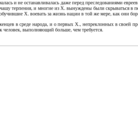
алась и не останавливалась даже перед преследованиями евреев,
чашу терпения, и многие из X. вынуждены были скрываться в пе
бучившие X. воевать за жизнь нации в той же мере, как они боро
енцев в среде народа, и о первых X., непреклонных в своей п
как человек, выполняющий больше, чем требуется.