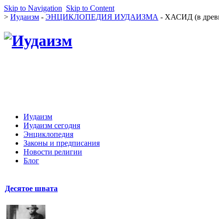
Skip to Navigation
Skip to Content
>
Иудаизм
-
ЭНЦИКЛОПЕДИЯ ИУДАИЗМА
- ХАСИД (в дре
Иудаизм
Иудаизм сегодня
Энциклопедия
Законы и предписания
Новости религии
Блог
Десятое швата