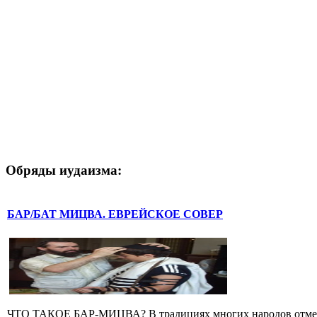
Обряды иудаизма:
БАР/БАТ МИЦВА. ЕВРЕЙСКОЕ СОВЕР
ЧТО ТАКОЕ БАР-МИЦВА? В традициях многих народов отмечает