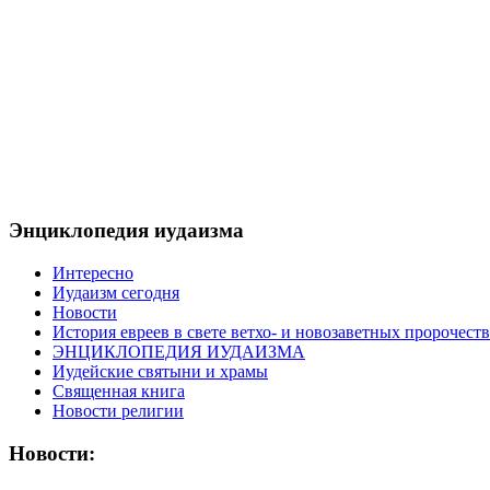
Энциклопедия иудаизма
Интересно
Иудаизм сегодня
Новости
История евреев в свете ветхо- и новозаветных пророчеств
ЭНЦИКЛОПЕДИЯ ИУДАИЗМА
Иудейские святыни и храмы
Священная книга
Новости религии
Новости: