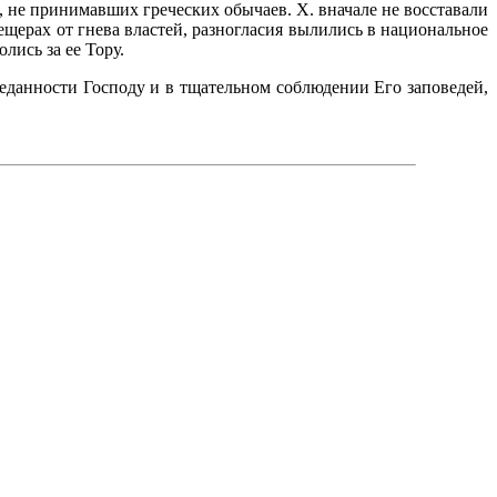
 не принимавших греческих обычаев. X. вначале не восставали
щерах от гнева властей, разногласия вылились в национальное
лись за ее Тору.
реданности Господу и в тщательном соблюдении Его заповедей,