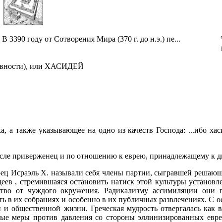
В 3390 году от Сотворения Мира (370 г. до н.э.) пе...
евности), или ХАСИДЕЙ
 а также указывающее на одно из качеств Господа: ...ибо хас
мысле приверженец и по отношению к еврею, принадлежащему к 
рец Исраэль X. называли себя члены партии, сыгравшей решающ
деев , стремившаяся остановить натиск этой культуры устано
ство от чуждого окружения. Радикализму ассимиляции они 
ть в их собраниях и особенно в их публичных развлечениях. С 
й и общественной жизни. Греческая мудрость отвергалась как 
ые меры против давления со стороны эллинизированных евре