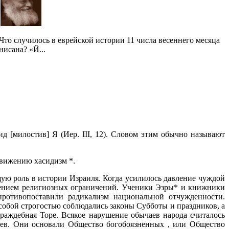
Что случилось в еврейской истории 11 числа весеннего месяца
нисана? «Й...
ид [милостив] Я (Иер. III, 12). Словом этим обычно называют
движению хасидизм *.
ую роль в истории Израиля. Когда усилилось давление чуждой
влением религиозных ограничений. Ученики Эзры* и книжники
противопоставили радикализм национальной отчужденности.
особой строгостью соблюдались законы Субботы и праздников, а
враждебная Торе. Всякое нарушение обычаев народа считалось
ев. Они основали Общество богобоязненных , или Общество