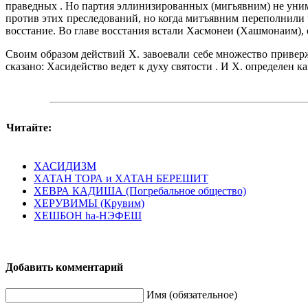
праведных . Но партия эллинизированных (мигьявним) не уним
против этих преследований, но когда митъявним переполнили 
восстание. Во главе восстания встали Хасмонеи (Хашмонаим), о
Своим образом действий X. завоевали себе множество приверж
сказано: Хасидейство ведет к духу святости . И X. определен 
Читайте:
ХАСИДИЗМ
ХАТАН ТОРА и ХАТАН БЕРЕШИТ
ХЕВРА КАДИША (Погребальное общество)
ХЕРУВИМЫ (Крувим)
ХЕШБОН hа-НЭФЕШ
Добавить комментарий
Имя (обязательное)