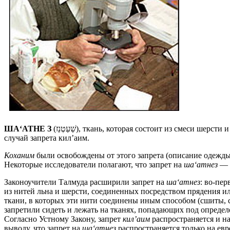
ША‘АТНЕ З
(שַׁעַטְנֵז), ткань, которая состоит из смеси 
случай запрета кил’аим.
Коханим
были освобождены от этого запрета (описание одежды;
Некоторые исследователи полагают, что запрет на
ша‘атнез
— э
Законоучители Талмуда расширили запрет на
ша‘атнез
: во-пе
из нитей льна и шерсти, соединенных посредством прядения ил
ткани, в которых эти нити соединены иным способом (сшиты, св
запретили сидеть и лежать на тканях, попадающих под опреде
Согласно Устному Закону, запрет
кил’аим
распространяется и н
выводу, что запрет на
ша‘атнез
распространяется только на евр