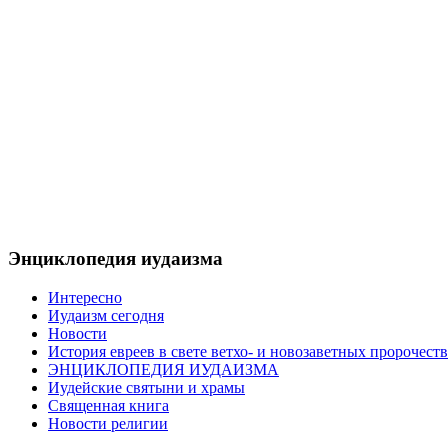
Энциклопедия иудаизма
Интересно
Иудаизм сегодня
Новости
История евреев в свете ветхо- и новозаветных пророчеств
ЭНЦИКЛОПЕДИЯ ИУДАИЗМА
Иудейские святыни и храмы
Священная книга
Новости религии