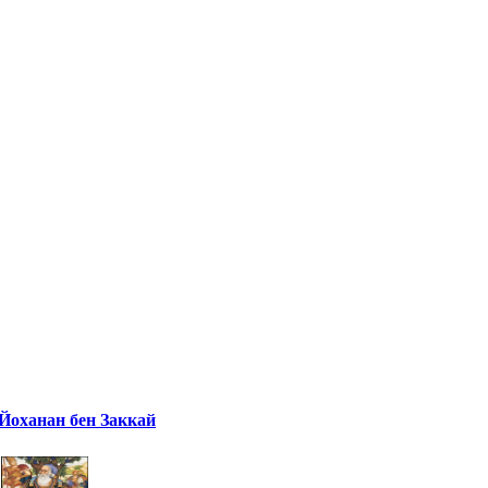
Йоханан бен Заккай