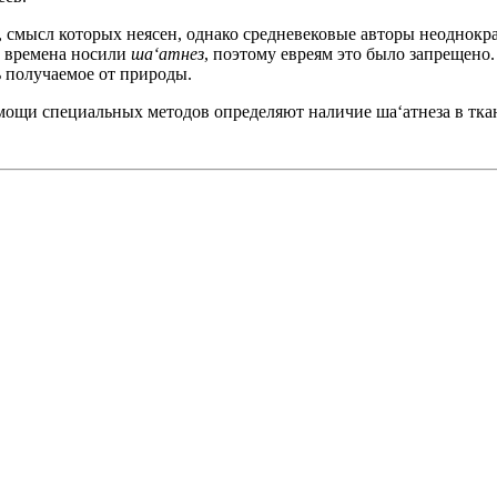
м, смысл которых неясен, однако средневековые авторы неоднокр
е времена носили
ша‘атнез
, поэтому евреям это было запрещено.
 получаемое от природы.
мощи специальных методов определяют наличие ша‘атнеза в тка