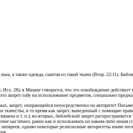
шерсти и льна, а также одежда, сшитая из такой ткани (Втор. 22:11). Б
 Исх. 28); в Мишне говорится, что это освобождение действует 
то запрет-табу на использование предметов, специально предн
рвых, запрет, опирающийся непосредственно на авторитет Письме
и ткачества, в то время как запрет, выведенный с помощью прав
язаны и т. п.); во-вторых, библейский запрет распространяется 
ление
ша‘атнез
, равно как и использовать их каким-либо иным 
а неевреев, однако некоторые религиозные авторитеты иначе инт
еев.