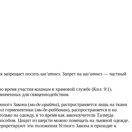
иблия запрещает носить
ша‘атнез
. Запрет на
ша‘атнез
— частный
во время участия
коханим
в храмовой службе (Кил. 9:1).
азначенных для священнодействия.
нного Закона (
ми-де-орайта
), распространяется лишь на ткани
ил герменевтики (
ми-де-раббанан
), распространяется и на
только на одежду, в то время как законоучители Талмуда
способом. Цицит из шерсти можно помещать на льняной одежде.
ерпретируют эти положения Устного Закона и приходят к