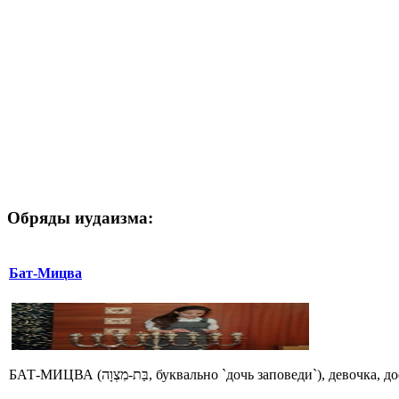
Обряды иудаизма:
Бат-Мицва
БАТ-МИЦВА (בַּת-מִצְוָה, буквально `дочь заповеди