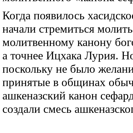
Когда появилось хасидское
начали стремиться молить
молитвенному канону бого
а точнее Ицхака Лурия. Но
поскольку не было желани
принятые в общинах обыча
ашкеназский канон сефард
создали смесь ашкеназско