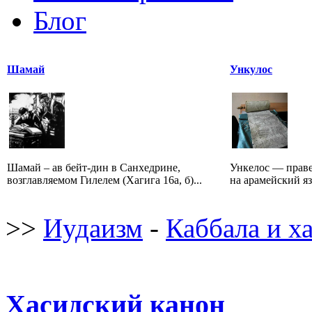
Блог
Шамай
Ункулос
Шамай – ав бейт-дин в Санхедрине,
Ункелос — праве
возглавляемом Гилелем (Хагига 16а, б)...
на арамейский язы
>>
Иудаизм
-
Каббала и х
Хасидский канон