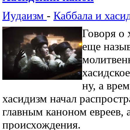
Иудаизм
-
Каббала и хаси
Говоря о 
еще назыв
молитвен
хасидское
ну, а вре
хасидизм начал распростр
главным каноном евреев, 
происхождения.