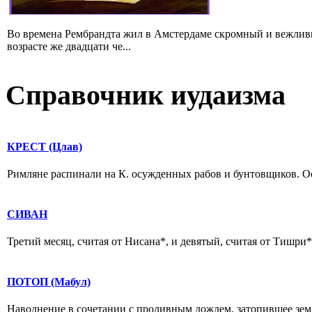
Во времена Рембрандта жил в Амстердаме скромный и вежлив
возрасте же двадцати че...
Справочник иудаизма
КРЕСТ (Цлав)
Римляне распинали на К. осужденных рабов и бунтовщиков. Осу
СИВАН
Третий месяц, считая от Нисана*, и девятый, считая от Тишри*.
ПОТОП (Мабул)
Наводнение в сочетании с проливным дождем, затопившее землю