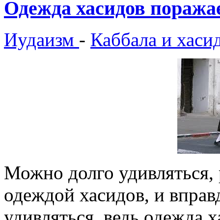
Одежда хасидов поражае
Иудаизм
-
Каббала и хаси
Можно долго удивляться, 
одеждой хасидов, и вправд
удивляться, ведь одежда 