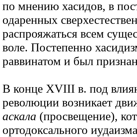
по мнению хасидов, в по
одаренных сверхестестве
распрояжаться всем суще
воле. Постепенно хасиди
раввинатом и был призна
В конце XVIII в. под вли
революции возникает движ
аскала
(просвещение), ко
ортодоксального иудаизм