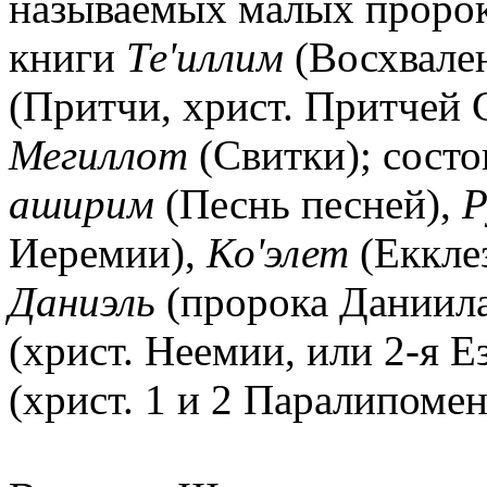
называемых малых пророк
книги
Те'иллим
(Восхвален
(Притчи, христ. Притчей
Мегиллот
(Свитки); состо
аширим
(Песнь песней),
Р
Иеремии),
Ко'элет
(Еккле
Даниэль
(пророка Даниил
(христ. Неемии, или 2-я 
(христ. 1 и 2 Паралипоме