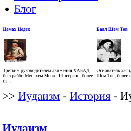
Блог
Цемах Цедек
Баал Шем Тов
Третьим руководителем движения ХАБАД
Основатель хаси
был рабби Менахем Мендл Шнеерсон, более
Шем Тов, более и
из...
>>
Иудаизм
-
История
- И
Иудаизм