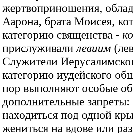
жертвоприношения, обла
Аарона, брата Моисея, к
категорию священства -
к
прислуживали
левиим
(ле
Служители Иерусалимског
категорию иудейского общ
пор выполняют особые о
дополнительные запреты:
находиться под одной кр
жениться на вдове или раз