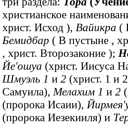
три раздела:
Тора
(Учени
христианское наименован
христ. Исход ),
Вайикра
( 
Бемидбар
( В пустыне , х
, христ. Второзаконие );
Н
Йе'ошуа
(христ. Иисуса Н
Шмуэль 1
и
2
(христ. 1 и 
Самуила),
Мелахим 1
и
2
(
(пророка Исаии),
Йирмея'
(пророка Иезекииля) и
Те