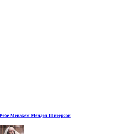
Ребе Менахем Мендел Шнеерсон