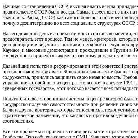
Начиная со становления СССР, высшая власть всегда принадле
правительстве СССР были всегда. Самые известные из них на н
значились. Распад СССР, как самого большого по своей площад
полную дезинтеграцию во всех социальных структурах СССР, т
На сегодняшний день историки не могут сойтись во мнении, чт
предотвратить этот процесс. Тем не менее, критериев, которые
диспропорции в ведении экономики, несколько следующих друг
Каунасе, и массовые демонстрации, проходившие в Грузии в 197
совокупности привело к такому плачевному результату в совет
Дальнейшие попытки в реформировании этой советской систем
противостоянием двух важнейших политиков – уже бывшего пр
содружества, принялись защищать свою независимость. Требов
управление которой шло из центра. Но все же, в августе 1991
суверенных государств», этот договор касается всех пятнадца
Понятно, что все сторонники системы, в центре которой была и
государство получало самостоятельность при решении своих вн
Были и другие критерии, которые относились к недопустимости
стратегическое назначение, это касалось и противовоздушной
соотношениях.
Все эти проблемы и привели в своем результате к практически 
Горбачева. Это событие советские СМИ 19 августа утром объя