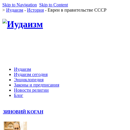
Skip to Navigation
Skip to Content
>
Иудаизм
-
История
- Евреи в правительстве СССР
Иудаизм
Иудаизм сегодня
Энциклопедия
Законы и предписания
Новости религии
Блог
ЗИНОВИЙ КОГАН