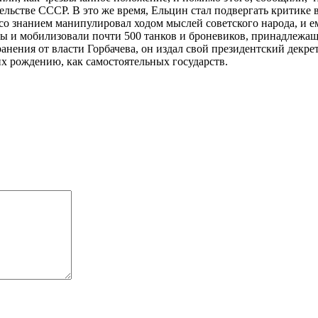
ельстве СССР. В это же время, Ельцин стал подвергать критике 
н со знанием манипулировал ходом мыслей советского народа, и 
ы и мобилизовали почти 500 танков и броневиков, принадлежащ
анения от власти Горбачева, он издал свой президентский декрет,
их рождению, как самостоятельных государств.