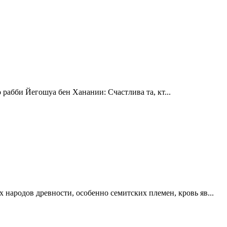
 рабби Йегошуа бен Ханании: Счастлива та, кт...
народов древности, особенно семитских племен, кровь яв...