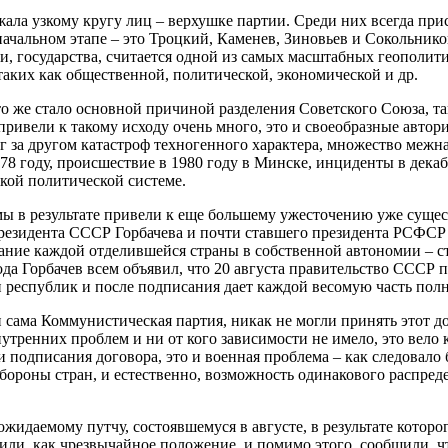
жала узкому кругу лиц – верхушке партии. Среди них всегда при
ачальном этапе – это Троцкий, Каменев, Зиновьев и Сокольников
и, государства, считается одной из самых масштабных геополити
аких как общественной, политической, экономической и др.
о же стало основной причиной разделения Советского Союза, та
 привели к такому исходу очень много, это и своеобразные авто
 за другом катастроф техногенного характера, множество межна
8 году, происшествие в 1980 году в Минске, инциденты в декабр
ской политической системе.
ы в результате привели к еще большему ужесточению уже сущес
езидента СССР Горбачева и почти ставшего президента РСФСР Е
ание каждой отделившейся страны в собственной автономии – с
 года Горбачев всем объявил, что 20 августа правительство СС
ти республик и после подписания дает каждой весомую часть пол
 сама Коммунистическая партия, никак не могли принять этот до
утренних проблем и ни от кого зависимости не имело, это вело 
 подписания договора, это и военная проблема – как следовало 
 обороны стран, и естественно, возможность одинакового распр
ожидаемому путчу, состоявшемуся в августе, в результате котор
вили, как чрезвычайное положение, и помимо этого, сообщили, 