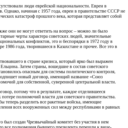
сутствовали люди еврейской национальности. Евреи в
. Однако, начиная с 1957 года, евреи в правительстве СССР не
ческих катастроф прошлого века, которая представляет собой
кже они не могут ответить на вопрос – можно ли было
ритарные черты характера советских людей, значительные
циональных конфликтов, это и беспорядки в 1972 году в
е 1986 года, творившиеся в Казахстане и прочее. Все это в
твовавшего в стране кризиса, который ярко был выражен
льцина. Затем страны, вошедшие в состав советского
тановилось опасным для системы политического контроля,
СР подпишет новый договор, имеющий название «Союз
номочий для собственной, суверенной центральной власти.
говор, потому что в результате, каждое отделившееся
к потере полномочий власти для советского правительства.
бы теперь разделить все ракетные войска, имеющие
еделения всех вооруженных сил между республиками в равных
ого был создан Чрезвычайный комитет без участия в нем
что все полномочия бывшего президента перешли к вице-